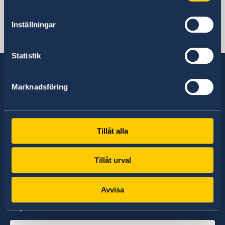
Sveriges ambassad
Inställningar
Pakistan, Islamabad
Statistik
Marknadsföring
Sverige har diplomatiska förbindelser med i
stort sett alla stater i världen. I ungefär hälften
av dessa stater har Sverige ambassader och
Tillåt alla
konsulat. Sveriges utrikesrepresentation består
av drygt 100 utlandsmyndigheter.
Tillåt urval
Avvisa
Hitta ambassader, generalkonsulat och
representationer: