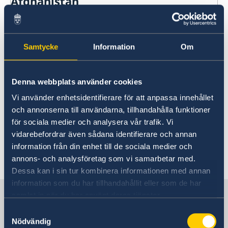
Afghanistan
Rösta i Afghanistan
Dubbelt medborgarskap i
Hjälp till svenskar i Afghanistan
Afghanistan
Rösta i Afghanistan
Reseinformation
Samtycke
Information
Om
Ambassadens reseinformation
Eventuella problem vid dubbelt
Aktuella händelser
Denna webbplats använder cookies
medborgarskap.
Vi använder enhetsidentifierare för att anpassa innehållet
och annonserna till användarna, tillhandahålla funktioner
Information om risker och problem som kan
för sociala medier och analysera vår trafik. Vi
uppstå för personer som har dubbelt
vidarebefordrar även sådana identifierare och annan
medborgarskap hittar du på
information från din enhet till de sociala medier och
regeringskansliets hemsida
.
annons- och analysföretag som vi samarbetar med.
Dessa kan i sin tur kombinera informationen med annan
information som du har tillhandahållit eller som de har
Sverige i Afghanistan
samlat in när du har använt deras tjänster.
Samtyckesval
Nödvändig