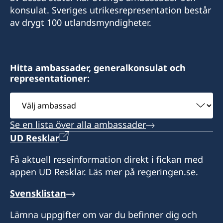
Roseau.swecons@whitchurch.com
konsulat. Sveriges utrikesrepresentation består
Sveriges konsulat
av drygt 100 utlandsmyndigheter.
c/o Whitchurch & Co Ltd
71 Old Street
Roseau
Hitta ambassader, generalkonsulat och
Dominica
representationer:
Måndag - fredag, 08.00 - 16.00
Välj
ambassad
Honorärkonsul
Se en lista över alla ambassader
Damian Whitchurch-Aird
UD Resklar
Få aktuell reseinformation direkt i fickan med
appen UD Resklar. Läs mer på regeringen.se.
Svensklistan
Lämna uppgifter om var du befinner dig och