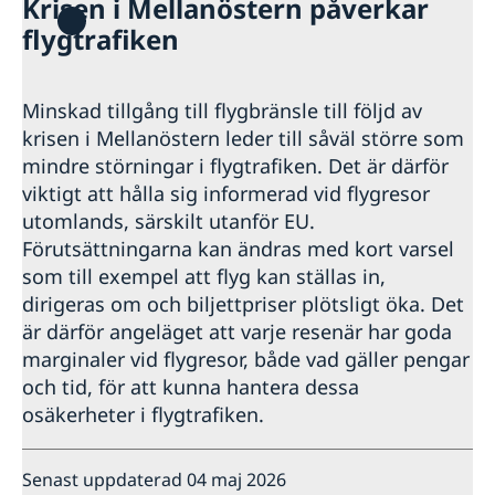
Krisen i Mellanöstern påverkar
Hjälp till svenskar i Dominica
flygtrafiken
Rösta i Dominica
Reseinformation
Pass utomlands
Ambassadens reseinformation
Minskad tillgång till flygbränsle till följd av
Förlust av pass
Gifta sig utomlands
Aktuella händelser
krisen i Mellanöstern leder till såväl större som
Legaliseringar/apostille
Allmänna säkerhetsläget
mindre störningar i flygtrafiken. Det är därför
Naturförhållanden och katastrofer
viktigt att hålla sig informerad vid flygresor
Terrorism
utomlands, särskilt utanför EU.
Hälso- och sjukvård
Förutsättningarna kan ändras med kort varsel
Lokala lagar och sedvänjor
Kriminalitet och personlig säkerhet
som till exempel att flyg kan ställas in,
Trafiksäkerhet
dirigeras om och biljettpriser plötsligt öka. Det
In- och utresebestämmelser
är därför angeläget att varje resenär har goda
marginaler vid flygresor, både vad gäller pengar
och tid, för att kunna hantera dessa
osäkerheter i flygtrafiken.
Senast uppdaterad 04 maj 2026