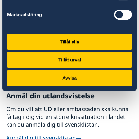
reseinformation om världens länder från
Sveriges ambassader.
Marknadsföring
Om UD Resklar på regeringen.se
Tillåt alla
Tillåt urval
Avvisa
Anmäl din utlandsvistelse
Om du vill att UD eller ambassaden ska kunna
få tag i dig vid en större krissituation i landet
kan du anmäla dig till svensklistan.
Anmäl dig till svensklistan