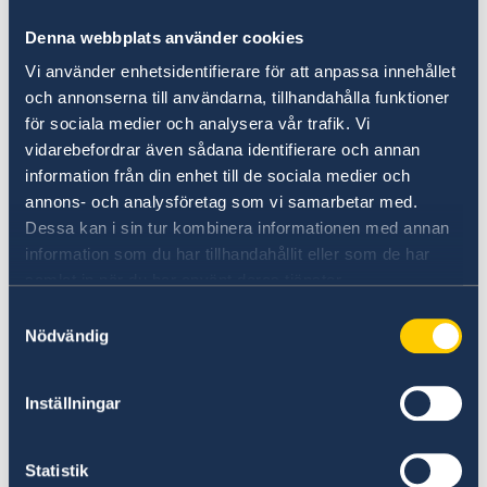
Rösta i valen 2026
Denna webbplats använder cookies
Den 13 september 2026 är det val till riksdag,
Vi använder enhetsidentifierare för att anpassa innehållet
region- och kommunfullmäktige. Om du är
och annonserna till användarna, tillhandahålla funktioner
utomlands kan du antingen förtidsrösta på en
för sociala medier och analysera vår trafik. Vi
ambassad eller ett konsulat eller brevrösta.
vidarebefordrar även sådana identifierare och annan
information från din enhet till de sociala medier och
Val 2026
annons- och analysföretag som vi samarbetar med.
Dessa kan i sin tur kombinera informationen med annan
information som du har tillhandahållit eller som de har
samlat in när du har använt deras tjänster.
Samtyckesval
Nödvändig
Inställningar
UD:s reseinformation direkt i fickan
Statistik
I appen UD Resklar finns råd och