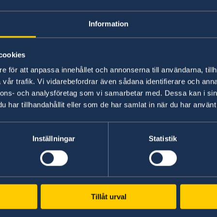
Information
De i Spanien mycket aktuella glesbygdsfrågorna 
positionera Sverige som en relevant samarbetsp
grön teknik och andra framtidsbranscher genom
cookies
och Spanien, där potentialen för bland annat f
e för att anpassa innehållet och annonserna till användarna, tillh
utmaningar finns inom kompetensförsörjning oc
vår trafik. Vi vidarebefordrar även sådana identifierare och anna
bäring på såväl export- och investeringsfrämja
nnons- och analysföretag som vi samarbetar med. Dessa kan i sin
ambassaden planerar delta i aktiviteter inom e
har tillhandahållit eller som de har samlat in när du har använt 
Västerbotten och Andalusien) och tillgång till
aktiviteter på området avser även bidra till att
regional och lokal nivå.
Inställningar
Statistik
Senast uppdaterad 12 maj 2022, 16.14
Tillåt urval