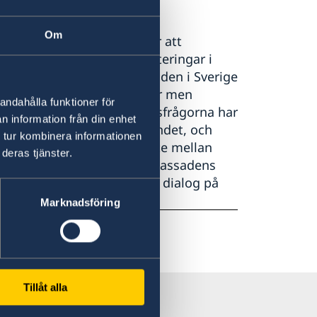
Om
ska lyftas i främjandet för att
artner. Många stora investeringar i
förs i glesbefolkade områden i Sverige
örnybar elproduktion är stor men
andahålla funktioner för
h infrastruktur. Glesbygdsfrågorna har
n information från din enhet
ndet som på Sverigefrämjandet, och
 tur kombinera informationen
-hälsa i glesbygd (samarbete mellan
deras tjänster.
 kultur på landsbygden. Ambassadens
 öppna utrymme för politisk dialog på
Marknadsföring
Tillåt alla