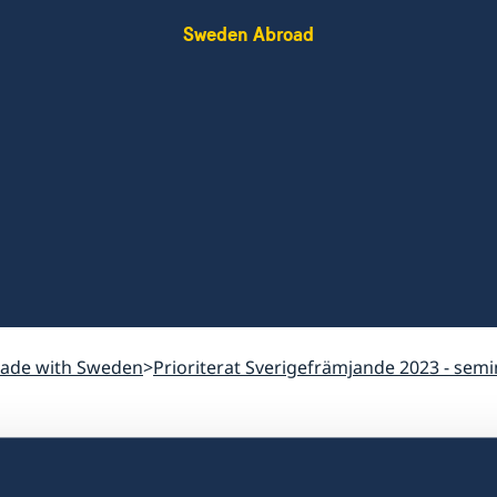
Sweden Abroad
rade with Sweden
Prioriterat Sverigefrämjande 2023 - se
Glesbygdsfrågor