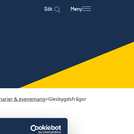
Sök
Meny
minarier & evenemang
Glesbygdsfrågor