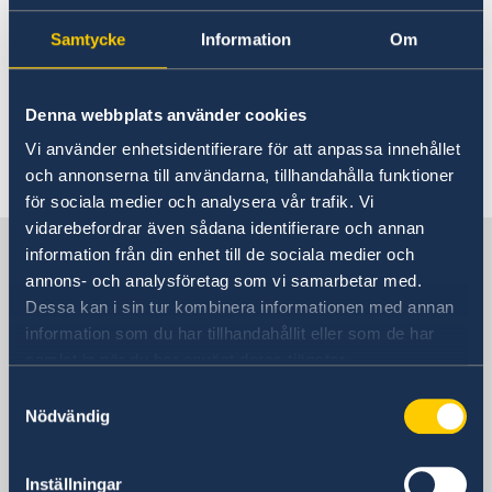
Going to Sweden?
Business and trade with
Samtycke
Information
Om
Visiting Sweden
Business and trade with Sweden
Sweden
Moving to someone in Sweden
Working in Sweden
Denna webbplats använder cookies
Studying in Sweden
Information about business and trade
Vi använder enhetsidentifierare för att anpassa innehållet
with Sweden.
och annonserna till användarna, tillhandahålla funktioner
för sociala medier och analysera vår trafik. Vi
vidarebefordrar även sådana identifierare och annan
Sweden in Spain
information från din enhet till de sociala medier och
annons- och analysföretag som vi samarbetar med.
Dessa kan i sin tur kombinera informationen med annan
Sweden's mission for the country
information som du har tillhandahållit eller som de har
samlat in när du har använt deras tjänster.
Samtyckesval
Spain, Madrid
Nödvändig
Swedish consulates
Inställningar