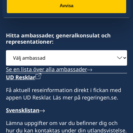
konsulat. Sveriges utrikesrepresentation består
Avvisa
av drygt 100 utlandsmyndigheter.
Hitta ambassader, generalkonsulat och
representationer:
Välj
ambassad
Se en lista över alla ambassader
UD Resklar
Få aktuell reseinformation direkt i fickan med
appen UD Resklar. Läs mer på regeringen.se.
Svensklistan
Lämna uppgifter om var du befinner dig och
hur du kan kontaktas under din utlandsvistelse.