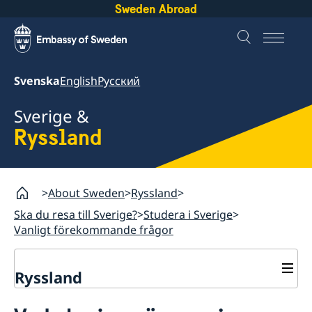
Sweden Abroad
Svenska
English
Русский
Sverige &
Ryssland
About Sweden
Ryssland
Ska du resa till Sverige?
Studera i Sverige
Vanligt förekommande frågor
Ryssland
Ska du resa till Sverige?