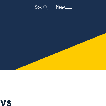
Sök
Meny
vs