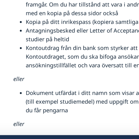
framgår. Om du har tillstånd att vara i and
med en kopia på dessa sidor också
Kopia på ditt inrikespass (kopiera samtliga
Antagningsbesked eller Letter of Acceptanc
studier på heltid
Kontoutdrag från din bank som styrker att 
Kontoutdraget, som du ska bifoga ansökan, 
ansökningstillfället och vara översatt till 
eller
Dokument utfärdat i ditt namn som visar at
(till exempel studiemedel) med uppgift o
du får pengarna
eller
Dokument som visar att du har fått utbildn