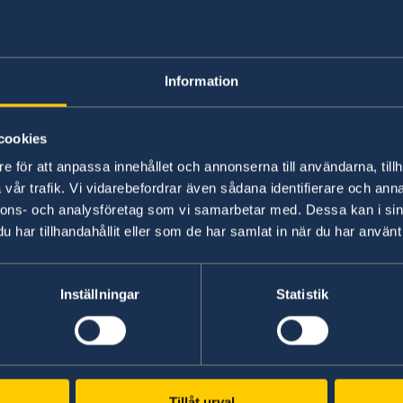
anställning som doktorand med uppgift om
pengarna
Information
Studenter på universitet eller hö
cookies
Vill du studera på universitet eller högskola be
e för att anpassa innehållet och annonserna till användarna, tillh
De dokument som alla sökande behöver (s
vår trafik. Vi vidarebefordrar även sådana identifierare och anna
nnons- och analysföretag som vi samarbetar med. Dessa kan i sin
Kopia på dokument som visar att du har en
har tillhandahållit eller som de har samlat in när du har använt 
i Sverige (om du ska studera kortare tid än
universitetet eller högskolan (lärosätet) s
Inställningar
Statistik
Studenter på folkhögskola och 
Vill du studera på folkhögskola eller gymnasiu
Tillåt urval