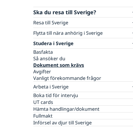
Ska du resa till Sverige?
Resa till Sverige
Basfakta
Flytta till nära anhörig i Sverige
Söka visum
Så ansöker du om uppehållstillstånd
Studera i Sverige
Så ansöker du
Nödvändiga dokument
Visum för flera inresor
Basfakta
Avgifter
Dokument som krävs
Så ansöker du
Vanligt förekommande frågor
Turistbesök - extra dokument
Dokument som krävs
Besöka släkt och vänner - extra dokument
Avgifter
Affärsbesök - extra dokument
Vanligt förekommande frågor
Sport, kultur och andra typer av besök - ext
Arbeta i Sverige
dokument
Basfakta
Boka tid för intervju
Minderåriga - extra dokument
Så ansöker du
UT cards
Medicinsk reseförsäkring
Dokument som krävs
Hämta handlingar/dokument
Uppehållstillstånd för besök (Besöka
Avgifter
Fullmakt
Sverige längre tid än 90 dagar)
Vanligt förekommande frågor
Nationell visering
Införsel av djur till Sverige
Basfakta
EU Entry/Exit System
Så ansöker du