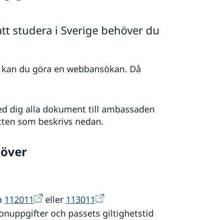
att studera i Sverige behöver du
la kan du göra en webbansökan. Då
d dig alla dokument till ambassaden
tten som beskrivs nedan.
höver
n
112011
eller
113011
sonuppgifter och passets giltighetstid