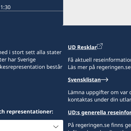
11:30
UD Resklar
d i stort sett alla stater
ter har Sverige
Få aktuell reseinformatio
ikesrepresentation består
Läs mer på regeringen.se
Svensklistan
Lämna uppgifter om var d
kontaktas under din utlan
ch representationer:
UD:s generella reseinf
På regeringen.se finns g