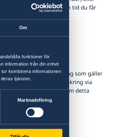
 belopp samt under vilken tid du får
Om
gskola
höver du:
andahålla funktioner för
e ovan)
n information från din enhet
 tur kombinera informationen
 heltäckande sjukförsäkring som gäller
deras tjänster.
 ett år). Om du har en försäkring via
ka du skicka med ett intyg om detta
Marknadsföring
gymnasium
m behöver du:
Tillåt alla