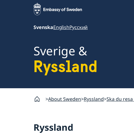
Svenska
English
Русский
Sverige &
Ryssland
About Sweden
Ryssland
Ska du resa 
Ryssland