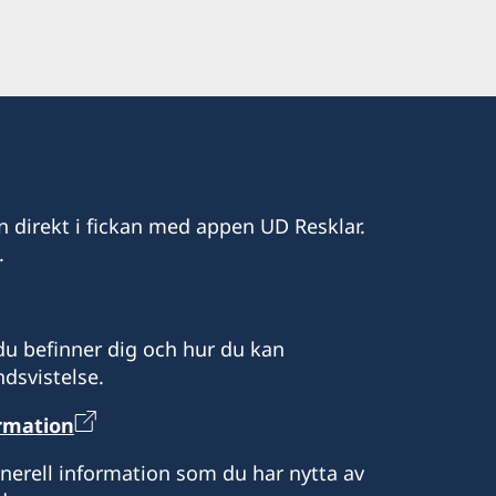
n direkt i fickan med appen UD Resklar.
.
u befinner dig och hur du kan
dsvistelse.
ormation
enerell information som du har nytta av