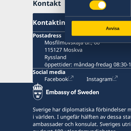
Kontakt
Avgifter
Nödvändiga dokument
Överklaga
Avgifter
Varning för nätbedrägerier
Kontaktinformation
Vanligt förekommande frågor
Avvisa
Postadress
Mosfilmovskaja ul., 60
115127 Moskva
Ryssland
öppettider: måndag-fredag 08:30-
Social media
Facebook
Instagram
Sverige har diplomatiska förbindelser me
i världen. I ungefär hälften av dessa sta
ambassader och konsulat. Sveriges utr