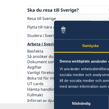
Ska du resa till Sverige?
Resa till Sverige
Basfakta
Flytta till nära anhörig i Sverige
Söka visum
Så ansöker du om uppehållstillstånd
Studera i Sverige
Så ansöker du
Nödvändiga dokument
Visum för flera inresor
Basfakta
Arbeta i Sverige
Avgifter
Samtycke
Dokument som krävs
Så ansöker du
Vanligt förekommande frågor
Basfakta
Turistbesök - extra dokument
Dokument som krävs
Så ansöker du
Besöka släkt och vänner - extra dokument
Avgifter
Denna webbplats använder 
Dokument som krävs
Affärsbesök - extra dokument
Vanligt förekommande frågor
Avgifter
Sport, kultur och andra typer av besök - ext
Vi använder enhetsidentifierar
Vanligt förekommande frågor
dokument
sociala medier och analysera 
Boka tid för intervju
Minderåriga - extra dokument
till de sociala medier och a
UT cards
Medicinsk reseförsäkring
med annan information som du 
Hämta handlingar/dokument
Uppehållstillstånd för besök (Besöka
Fullmakt
Sverige längre tid än 90 dagar)
Samtyckesval
Nationell visering
Införsel av djur till Sverige
Basfakta
Nödvändig
EU Entry/Exit System
Så ansöker du