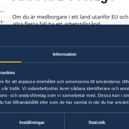
Om du är medborgare i ett land utanför EU och v
allra flesta fall ha ett arbetstillstånd.
Sveriges ambassad i Moskva tar emot ansöknin
arbetstillstånd från medborgare i:
Information
Ryssland
Armenien och Vitryssland
cookies
andra länder som är lagligen bosatta på Ry
ra
e för att anpassa innehållet och annonserna till användarna, tillh
vår trafik. Vi vidarebefordrar även sådana identifierare och anna
nnons- och analysföretag som vi samarbetar med. Dessa kan i sin
har tillhandahållit eller som de har samlat in när du har använt 
Inställningar
Statistik