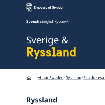
Svenska
English
Русский
Sverige &
Ryssland
About Sweden
Ryssland
Ska du resa 
Ryssland