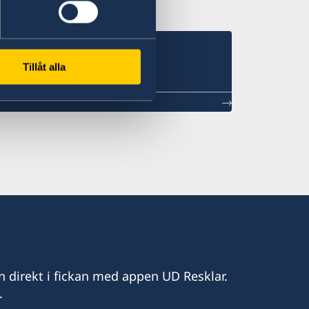
Tillåt alla
n direkt i fickan med appen UD Resklar.
.