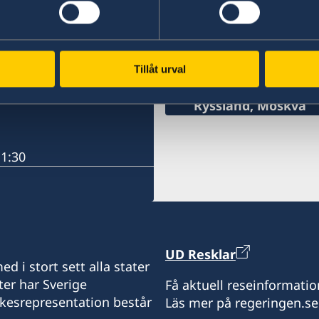
Representation
Tillåt urval
Ryssland, Moskva
11:30
UD Resklar
d i stort sett alla stater
ter har Sverige
Få aktuell reseinformatio
ikesrepresentation består
Läs mer på regeringen.se