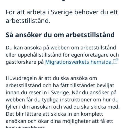
Besöka Sverige
För att arbeta i Sverige behöver du ett
Allmän information Schengenvisum
Flytta till någon i Sverige
arbetstillstånd.
Studera i Sverige
Dokument som krävs
Arbeta i Sverige
Medicinsk reseförsäkring
Besöka släkt och vänner
Så ansöker du om arbetstillstånd
EU-familjemedlemmar
Om din ansökan beviljas
Affärsbesök/Konferens
Uppehållstillståndskort
Överklaga
Officiell tjänsteresa
Avgifter
Du kan ansöka på webben om arbetstillstånd
Besök släkt och vänner längre än 90 dagar
Sport- och kulturbesök
eller uppehållstillstånd för egenföretagare och
FAQ
Turistbesök
gästforskare på
Migrationsverkets hemsida.
Minderåriga (Under 18 år)
Huvudregeln är att du ska ansöka om
arbetstillstånd och ha fått tillståndet beviljat
innan du reser in i Sverige. När du ansöker på
webben får du tydliga instruktioner om hur du
fyller i din ansökan och vad du ska skicka med.
Det blir lättare att skicka in en komplett
ansökan och ökar dina möjligheter att få ett
beslut snabbare.