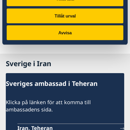
Om du beviljas tillstånd i mer än tre månader
får du ett uppehållstillståndskort. För mer
Tillåt urval
information se
Uppehållstillståndskort
.
Avvisa
Sverige i Iran
Sveriges ambassad i Teheran
Klicka på länken för att komma till
ambassadens sida.
Iran, Teheran