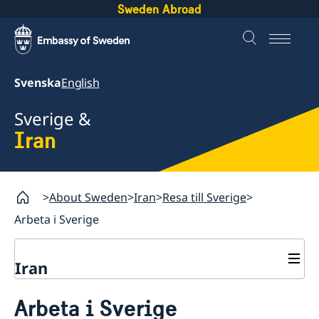
Sweden Abroad
Svenska
English
Sverige &
Iran
About Sweden
Iran
Resa till Sverige
Arbeta i Sverige
Iran
Resa till Sverige
Arbeta i Sverige
Boka tid