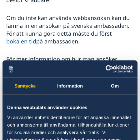
Om du inte kan använda webbansökan kan du
lämna in en ansökan på svenska ambassaden.
För att kunna göra detta måste du först
boka en tid
på ambassaden.
För mer information om hur man ansöker,
obligatoriska dokument, ansökningsavgift och
väntetid besöker du
Migrationsverkets webbplats.
Samtycke
Information
Om
Om du ansöker på ambassaden måste du
betala ansökningsavgiften i Rials till
Denna webbplats använder cookies
ambassadens bankkonto. För mer information
Vi använder enhetsidentifierare för att anpassa innehållet
kolla
Avgifter
.
och annonserna till användarna, tillhandahålla funktioner
för sociala medier och analysera vår trafik. Vi
vidarebefordrar även sådana identifierare och annan