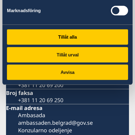
Ambasada Švedske
Marknadsföring
Posetite nas
Molimo da posetu prethodno zakažete
putem telefona ili i-mejla.
Tillåt alla
Adresa
Ledi Pedžet 2
11040 Beograd
Tillåt urval
Srbija
Broj telefona
Avvisa
Recepcija
+381 11 20 69 200
Broj faksa
+381 11 20 69 250
E-mail adresa
Ambasada
ambassaden.belgrad@gov.se
Konzularno odeljenje