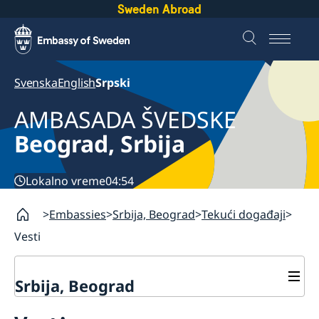
Sweden Abroad
Svenska
English
Srpski
AMBASADA ŠVEDSKE
Beograd, Srbija
Lokalno vreme
04:54
Embassies
Srbija, Beograd
Tekući događaji
Vesti
Srbija, Beograd
O nama