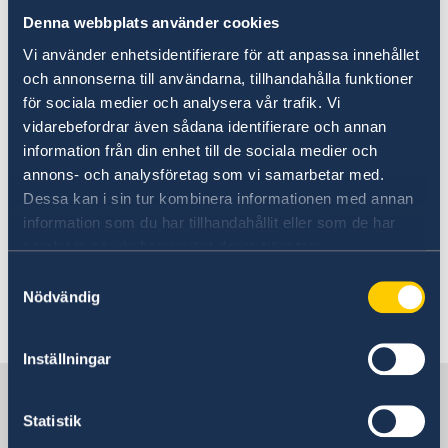
Srbiji
Denna webbplats använder cookies
Vi använder enhetsidentifierare för att anpassa innehållet
06 jun 2019
och annonserna till användarna, tillhandahålla funktioner
för sociala medier och analysera vår trafik. Vi
Nacionalni dan Švedske
vidarebefordrar även sådana identifierare och annan
information från din enhet till de sociala medier och
annons- och analysföretag som vi samarbetar med.
18 apr 2019
Dessa kan i sin tur kombinera informationen med annan
information som du har tillhandahållit eller som de har
Četvrtina učesnika izazova Eat
samlat in när du har använt deras tjänster.
Smart Challenge– hranite se zdravo –
Samtyckesval
iz Srbije
Nödvändig
«
1
2
3
4
5
6
...
8
»
Inställningar
Švedska u Srbiji
Statistik