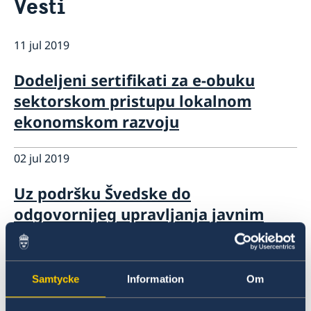
Vesti
Ambasador Švedske
Kontakt
Tekući događaji
11 jul 2019
Vesti
Švedska povećava podršku Srbiji u oblasti zaštite
Kalendar
Dodeljeni sertifikati za e-obuku
životne sredine za tri miliona evra
Švedska razvojna saradnja u Srbiji
sektorskom pristupu lokalnom
ekonomskom razvoju
02 jul 2019
Uz podršku Švedske do
odgovornijeg upravljanja javnim
finansijama u Srbiji
24 jun 2019
Samtycke
Information
Om
Švedska istražuju rude i minerale u