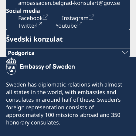
ambassaden.belgrad-konsulart@gov.se
Social media
Facebook
Instagram
Twitter
Youtube
Švedski konzulat
Podgorica
Broj telefona:
+382 20 22 97 30
Sweden has diplomatic relations with almost
E-mail adresa:
all states in the world, with embassies and
consulates in around half of these. Sweden's
info@lawoffice-vujacic.com
foreign representation consists of
approximately 100 missions abroad and 350
Broj faksa:
honorary consulates.
+382 20 22 97 30