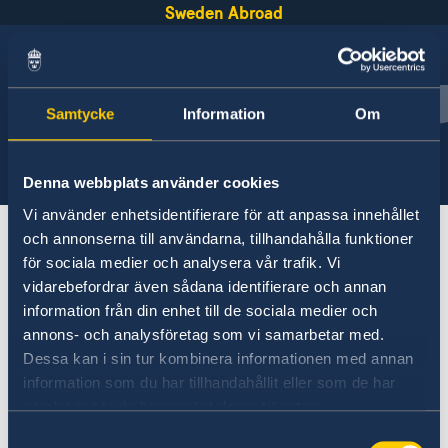
Sweden Abroad
Svenska
English
Français
Español
Deutsch
Português
Samtycke
Information
Om
Embassies
Denna webbplats använder cookies
Vi använder enhetsidentifierare för att anpassa innehållet
Embassies
och annonserna till användarna, tillhandahålla funktioner
för sociala medier och analysera vår trafik. Vi
vidarebefordrar även sådana identifierare och annan
A
B
C
D
E
F
G
H
I
J
K
L
M
N
O
P
information från din enhet till de sociala medier och
Q
R
S
T
U
V
W
X
Y
Z
Å
Ä
Ö
annons- och analysföretag som vi samarbetar med.
B
Dessa kan i sin tur kombinera informationen med annan
information som du har tillhandahållit eller som de har
Belgium, Brussels
samlat in när du har använt deras tjänster.
Belize, Stockholm
S
Samtyckesval