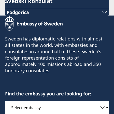
Švedski konzulat
Podgorica
Broj telefona:
+382 20 22 97 30
Sweden has diplomatic relations with almost
E-mail adresa:
all states in the world, with embassies and
consulates in around half of these. Sweden's
info@lawoffice-vujacic.com
foreign representation consists of
approximately 100 missions abroad and 350
Broj faksa:
honorary consulates.
+382 20 22 97 30
Adresa:
Bulevar Ivana Crnojevića 56/2
Find the embassy you are looking for:
1. sprat, lamela A
Select
81000 Podgorica
embassy
Crna Gora