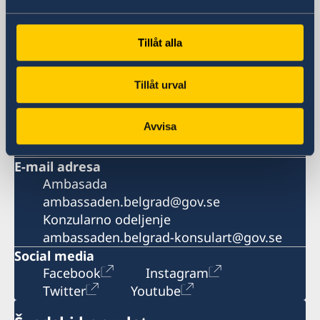
Adresa
Ledi Pedžet 2
11040 Beograd
Tillåt alla
Srbija
Broj telefona
Tillåt urval
Recepcija
+381 11 20 69 200
Avvisa
Broj faksa
+381 11 20 69 250
E-mail adresa
Ambasada
ambassaden.belgrad@gov.se
Konzularno odeljenje
ambassaden.belgrad-konsulart@gov.se
Social media
Facebook
Instagram
Twitter
Youtube