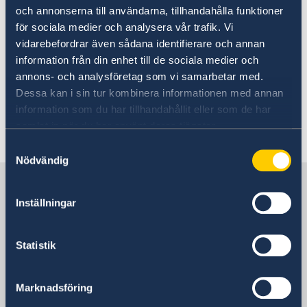
odobrena boravišna dozvola. Više o načinima
och annonserna till användarna, tillhandahålla funktioner
dobijanja boravišne dozvole možete pročitati u
för sociala medier och analysera vår trafik. Vi
odeljku
Preseljenje u Švedsku
.
vidarebefordrar även sådana identifierare och annan
information från din enhet till de sociala medier och
annons- och analysföretag som vi samarbetar med.
Zaposlenje u Švedskoj
Dessa kan i sin tur kombinera informationen med annan
information som du har tillhandahållit eller som de har
samlat in när du har använt deras tjänster.
Rad u Svedskoj.docx
Samtyckesval
Nödvändig
Švedska u Srbiji
Inställningar
Ambasada Švedske
Statistik
Posetite nas
Molimo da posetu prethodno zakažete
Marknadsföring
putem telefona ili i-mejla.