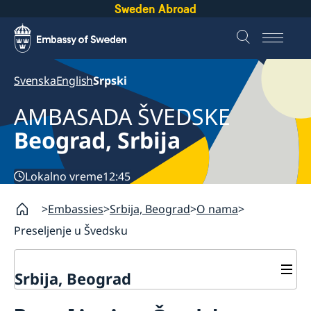
Sweden Abroad
Svenska
English
Srpski
AMBASADA ŠVEDSKE
Beograd, Srbija
Lokalno vreme
12:45
Embassies
Srbija, Beograd
O nama
Preseljenje u Švedsku
Srbija, Beograd
O nama