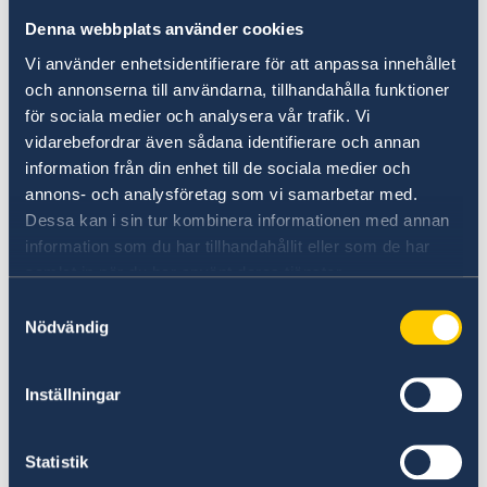
Denna webbplats använder cookies
Programi Suedez i bashkëpunimit për zhvillim
Vi använder enhetsidentifierare för att anpassa innehållet
ofron mbështetje brenda fushave të
och annonserna till användarna, tillhandahålla funktioner
mëposhtme:
för sociala medier och analysera vår trafik. Vi
vidarebefordrar även sådana identifierare och annan
information från din enhet till de sociala medier och
- Të drejtat e njeriut, demokracia, shteti i së
annons- och analysföretag som vi samarbetar med.
drejtës dhe barazia gjinore;
Dessa kan i sin tur kombinera informationen med annan
information som du har tillhandahållit eller som de har
- Shoqëri paqësore dhe gjithëpërfshirëse;
samlat in när du har använt deras tjänster.
Samtyckesval
- Zhvillimi i qëndrueshëm ndaj mjedisit dhe
Nödvändig
klimës dhe përdorimi i qëndrueshëm i
burimeve natyrore;
Inställningar
- Zhvillimi ekonomik gjithëpërfshirës.
Statistik