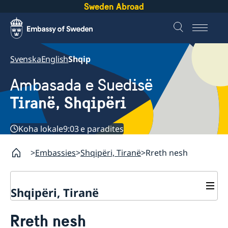
Sweden Abroad
Svenska
English
Shqip
Ambasada e Suedisë
Tiranë, Shqipëri
Koha lokale
9:03 e paradites
Embassies
Shqipëri, Tiranë
Rreth nesh
Shqipëri, Tiranë
Kontakte
Rreth nesh
Rreth nesh