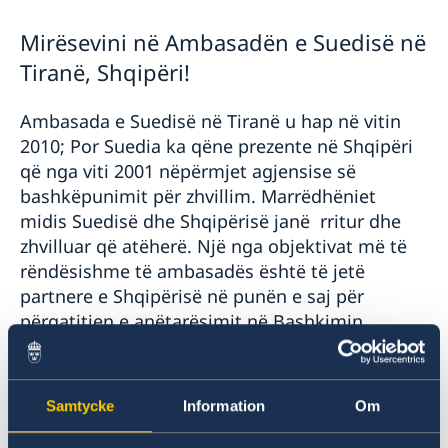
Ambasador
Aktuale
Mirësevini në Ambasadën e Suedisë në
Lajme
Tiranë, Shqipëri!
Kalendari i aktiviteteve
Ambasada e Suedisë në Tiranë u hap në vitin
2010; Por Suedia ka qëne prezente në Shqipëri
që nga viti 2001 nëpërmjet agjensise së
bashkëpunimit për zhvillim. Marrëdhëniet
midis Suedisë dhe Shqipërisë janë rritur dhe
zhvilluar që atëherë. Një nga objektivat më të
rëndësishme të ambasadës është të jetë
partnere e Shqipërisë në punën e saj për
përgatitjen e anëtarësimit në Bashkimin
Evropian (BE). Fushat e fokusit të ambasadës
janë bashkëpunimi për zhvillim, raportimi mbi
situatën politike, promovimi i Suedisë si dhe
Samtycke
Information
Om
marrëdhëniet midis kompanive Suedeze dhe
Shqiptare.