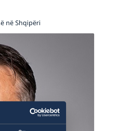
ë në Shqipëri