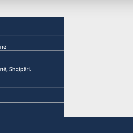
anë
në, Shqipëri.