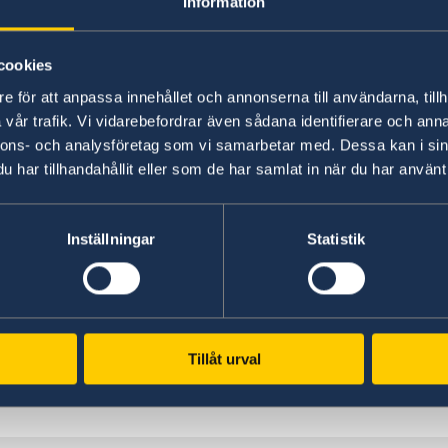
Information
cookies
e för att anpassa innehållet och annonserna till användarna, tillh
vår trafik. Vi vidarebefordrar även sådana identifierare och anna
nnons- och analysföretag som vi samarbetar med. Dessa kan i sin
har tillhandahållit eller som de har samlat in när du har använt 
Inställningar
Statistik
Ambassador Niklas Ström. Photo: Kristian Pohl
Tillåt urval
H.E. Z. Niklas Ström
Ambasador