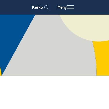
Kërko
Meny