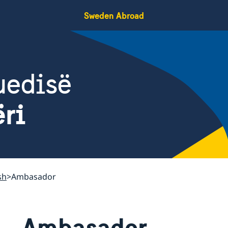
Sweden Abroad
uedisë
ëri
sh
Ambasador
Ambasador