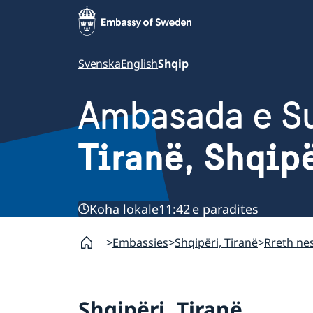
Svenska
English
Shqip
Ambasada e S
Tiranë, Shqip
Koha lokale
11:42 e paradites
Embassies
Shqipëri, Tiranë
Rreth ne
Shqipëri, Tiranë