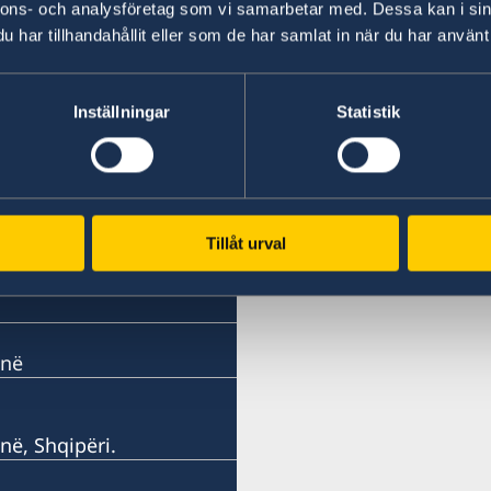
nnons- och analysföretag som vi samarbetar med. Dessa kan i sin
har tillhandahållit eller som de har samlat in när du har använt 
13 shk 2020
Change of the Embassy´s expedition
Inställningar
Statistik
«
1
2
3
4
5
6
...
8
»
Tillåt urval
anë
në, Shqipëri.