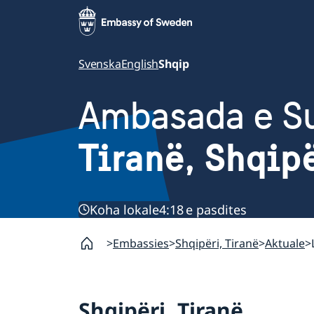
Svenska
English
Shqip
Ambasada e S
Tiranë, Shqip
Koha lokale
4:18 e pasdites
Embassies
Shqipëri, Tiranë
Aktuale
Shqipëri, Tiranë