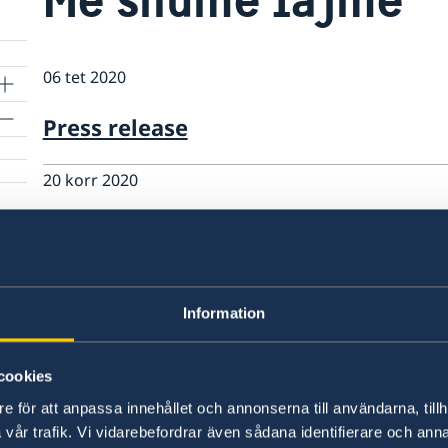
06 tet 2020
Press release
20 korr 2020
New art has arrived in the Residence
06 korr 2020
Information
Alumni event at Swedish residence i
cookies
06 qer 2020
e för att anpassa innehållet och annonserna till användarna, tillh
Celebrating the National Day of Sw
vår trafik. Vi vidarebefordrar även sådana identifierare och anna