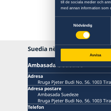
till de sociala medier och a
med annan information som du 
Samtyckesval
Nödvändig
Suedia në Shqipëri
Avvisa
Ambasada e Suedisë
Adresa
Rruga Pjeter Budi No. 56. 1003 Tir
Adresa postare
Ambasada Suedeze
Rruga Pjeter Budi No. 56. 1003 Tira
Telefon