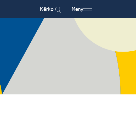
Kërko
Meny