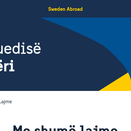
Sweden Abroad
uedisë
ëri
Lajme
Me shumë lajme