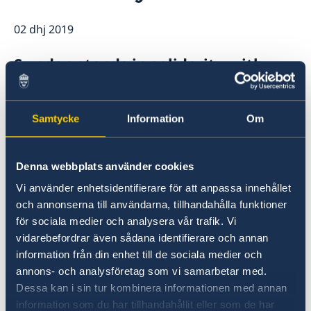
Ambasador
Aktuale
02 dhj 2019
Lajme
Kalendari i aktiviteteve
Sweden stands in solidarity with
Albania after the tragic earthquakes
Samtycke
Information
Om
17 nën 2019
Swedish Foreign Minister visited
Denna webbplats använder cookies
Albania
Vi använder enhetsidentifierare för att anpassa innehållet
och annonserna till användarna, tillhandahålla funktioner
24 tet 2019
för sociala medier och analysera vår trafik. Vi
vidarebefordrar även sådana identifierare och annan
Rezarta- Medal for Foreign Service
information från din enhet till de sociala medier och
annons- och analysföretag som vi samarbetar med.
24 tet 2019
Dessa kan i sin tur kombinera informationen med annan
information som du har tillhandahållit eller som de har