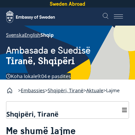
Sweden Abroad
Svenska
English
Shqip
Ambasada e Suedisë
Tiranë, Shqipëri
Koha lokale
9:04 e pasdites
Embassies
Shqipëri, Tiranë
Aktuale
Lajme
Shqipëri, Tiranë
Kontakte
Me shumë lajme
Rreth nesh