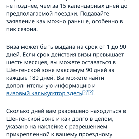
Консульский сбор за визу
не позднее, чем за 15 календарных дней до
Необходимые документы
Обжалование решения по заявлению на визу
Сборы
предполагаемой поездки. Подавайте
Предупреждение о мошенничестве в Интернете
заявление как можно раньше, особенно в
Часто задаваемые вопросы
пик сезона.
Переезд к близкому родственнику в
Швеции
Виза может быть выдана на срок от 1 до 90
Как оформить ВНЖ
Обучение в Швеции
Необходимые документы
дней. Если срок действия визы превышает
Общие сведения
Работа в Швеции
Сборы
шесть месяцев, вы можете оставаться в
Подача заявления
Часто задаваемые вопросы
Общие сведения
Записаться на собеседование
Шенгенской зоне максимум 90 дней за
Необходимые документы
Подача заявления
Выдача карты вида на жительство
каждые 180 дней. Вы можете найти
Консульский сбор
Необходимые документы
Получение документов
Часто задаваемые вопросы
дополнительную информацию и
Консульский сбор
Доверенность
визовый калькулятор здесь
.
Часто задаваемые вопросы
Ввоз животных
Бизнес и инвестиции
Сколько дней вам разрешено находиться в
Швеция и Россия: экономические отношения
Шенгенской зоне и как долго в целом,
Бизнес-завтраки для шведских компаний
указано на наклейке с разрешением,
Business Sweden
прикрепленной к вашему проездному