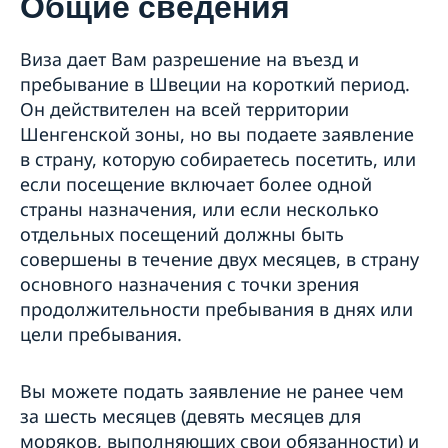
Общие сведения
Поездка в Швецию
Общие сведения
Виза дает Вам разрешение на въезд и
Подача на визу
пребывание в Швеции на короткий период.
Как подать заявление на визу
Он действителен на всей территории
Мультивиза
Шенгенской зоны, но вы подаете заявление
Необходимые документы
Туристическая поездка - дополнительные
в страну, которую собираетесь посетить, или
документы
если посещение включает более одной
Посещение родственников/друзей -
страны назначения, или если несколько
дополнительные документы
отдельных посещений должны быть
Деловая поездка - дополнительные документы
совершены в течение двух месяцев, в страну
Спортивные, культурные мероприятия и другие
основного назначения с точки зрения
цели поездки - дополнительные документы
продолжительности пребывания в днях или
Несовершеннолетние лица - дополнительные
документы
цели пребывания.
Медицинская страховка путешественника
Вид на жительство с целью визита (визит
Вы можете подать заявление не ранее чем
более чем на 90 дней)
за шесть месяцев (девять месяцев для
Национальная виза
Основные факты
моряков, выполняющих свои обязанности) и
Система Въезда/Выезда в ЕС
Как действовать