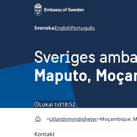
Svenska
English
Português
Sveriges amb
Maputo, Moça
Lokal tid
18:52
Utlandsmyndigheter
Moçambique, 
Kontakt