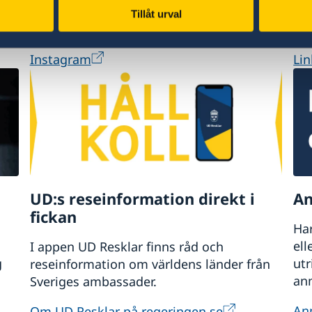
ch i september/oktober för vårens.
Tillåt urval
Official Instagram Page
Of
liet.
Instagram
Li
UD:s reseinformation direkt i
An
fickan
Har
ell
I appen UD Resklar finns råd och
g
ut
reseinformation om världens länder från
anm
Sveriges ambassader.
An
Om UD Resklar på regeringen.se