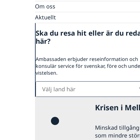
Om oss
Personal Moçambique
Aktuellt
Nya statsråd på Utrikesdepartementet
Ska du resa hit eller är du red
Nyheter
här?
Ambassaden erbjuder reseinformation och
konsulär service för svenskar, före och und
vistelsen.
Välj
land
här
Krisen i Mel
Minskad tillgång t
som mindre störni