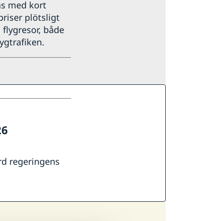
as med kort
priser plötsligt
 flygresor, både
ygtrafiken.
26
rd regeringens