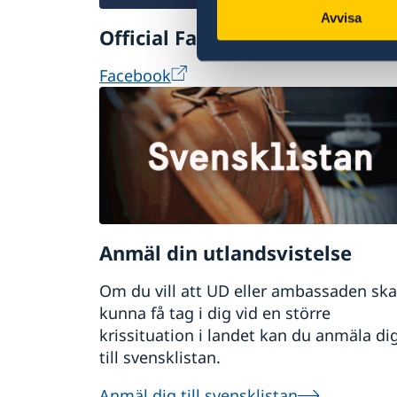
ofta i mars/april för höstens platser o
Avvisa
Official Facebook Page
Lediga praktikplatser hos regeringskans
Facebook
Anmäl din utlandsvistelse
Om du vill att UD eller ambassaden ska
kunna få tag i dig vid en större
krissituation i landet kan du anmäla di
till svensklistan.
Anmäl dig till svensklistan