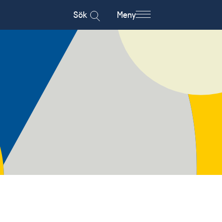
Sök
Meny