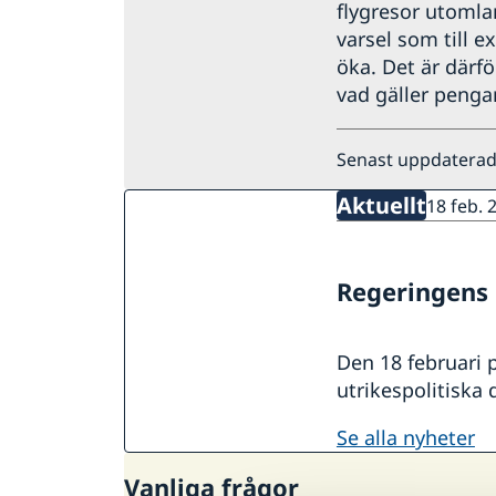
flygresor utomla
varsel som till e
öka. Det är därfö
vad gäller pengar
Senast uppdaterad
Aktuellt
18 feb. 
Regeringens 
Den 18 februari 
utrikespolitiska 
se alla nyheter
Vanliga frågor