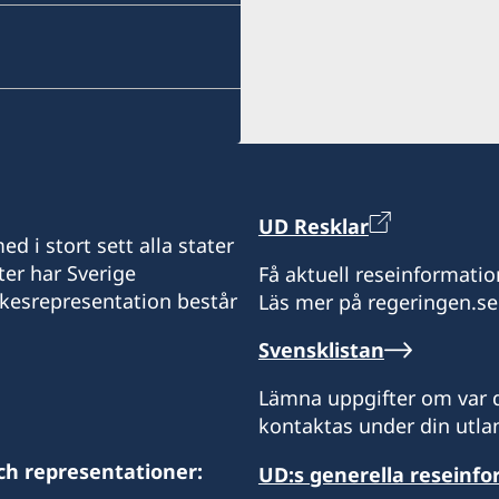
sweden.mgaconsulate@g
Nyonyane Street, Corner P
Villa Hacienda,
Öppettider:
RP RAHAJAMARIZAFY
9:00-12:00 mån-fre.
Ambohijatovo- Ivandry
Antananarivo 101- Madag
Svenska ambassaden i Map
Svenska besökare i Eswat
Kontakta konsulatet för a
Det går även bra att ta 
UD Resklar
Maputo.
Svenska ambassaden i Map
d i stort sett alla stater
Madagaskar. Svenska bes
ter har Sverige
Få aktuell reseinformatio
Honorärkonsul
kontakta konsulatet. Det
ikesrepresentation består
Läs mer på regeringen.se
svenska ambassaden i M
Anita Jones
Svensklistan
Honorärkonsul
Lämna uppgifter om var d
Bertil Åkesson
kontaktas under din utlan
ch representationer:
UD:s generella reseinf