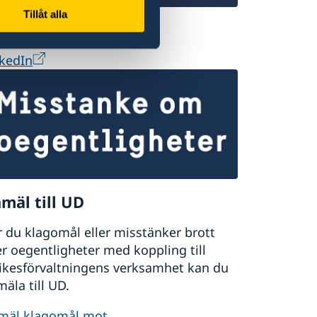
Tillåt alla
ficial LinkedIn Page
nkedIn
mäl till UD
 du klagomål eller misstänker brott
er oegentligheter med koppling till
rikesförvaltningens verksamhet kan du
äla till UD.
mäl klagomål mot