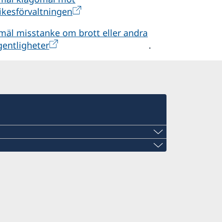
ikesförvaltningen
mäl misstanke om brott eller andra
gentligheter
.
ini@gmail.com