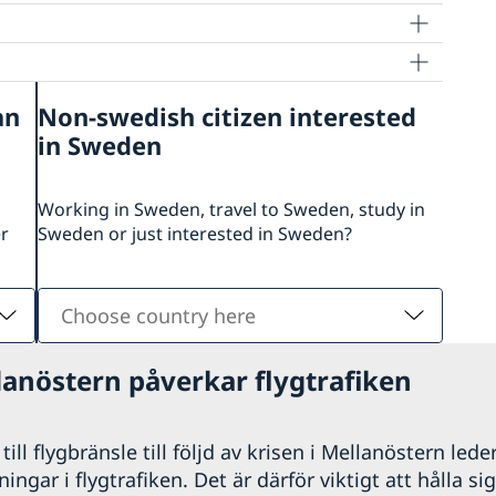
an
Non-swedish citizen interested
in Sweden
Working in Sweden, travel to Sweden, study in
er
Sweden or just interested in Sweden?
Choose
country
here
lanöstern påverkar flygtrafiken
ill flygbränsle till följd av krisen i Mellanöstern leder
ngar i flygtrafiken. Det är därför viktigt att hålla si