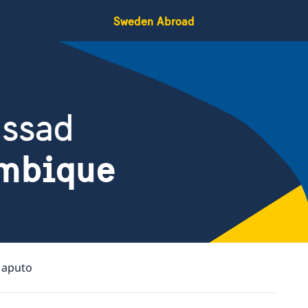
Sweden Abroad
assad
mbique
Maputo