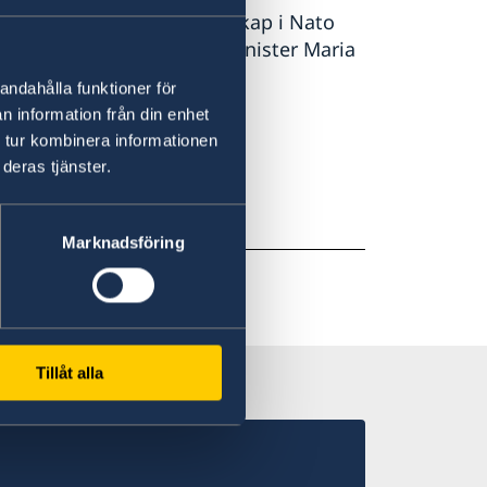
säkerhet. Sveriges medlemskap i Nato
 orolig tid, säger utrikesminister Maria
andahålla funktioner för
n information från din enhet
 på regeringen.se.
 tur kombinera informationen
deras tjänster.
Marknadsföring
Tillåt alla