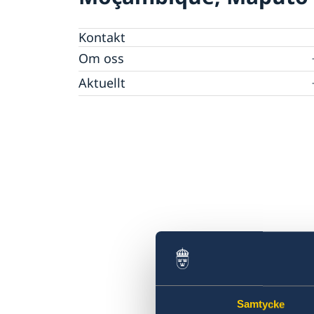
Kontakt
Om oss
Personal Moçambique
Aktuellt
Nya statsråd på Utrikesdepartementet
Nyheter
Samtycke