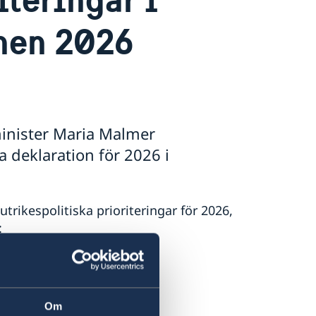
nen 2026
minister Maria Malmer
a deklaration för 2026 i
rikespolitiska prioriteringar för 2026,
:
and.
del.
Om