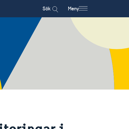
Sök
Meny
teringar i