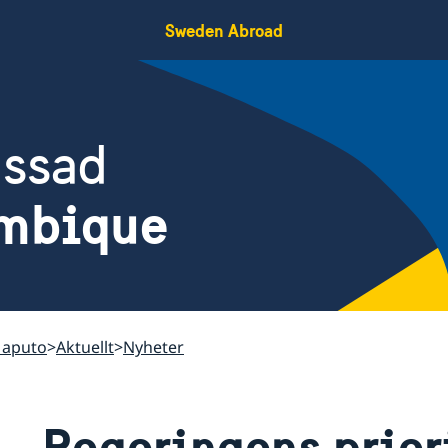
Sweden Abroad
assad
mbique
Maputo
Aktuellt
Nyheter
Regeringens priori