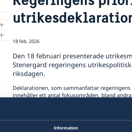
utrikesdeklaratio
18 feb. 2026
Den 18 februari presenterade utrikes
Stenergard regeringens utrikespolitisk
riksdagen.
Deklarationen, som sammanfattar regeringens ut
innehåller ett antal fokusområden, bland andra
Stödet till Ukraina och ökad press på Ryssl
Stärkta samarbeten inom säkerhet och han
Jämställdhet och kvinnors egenmakt.
Information