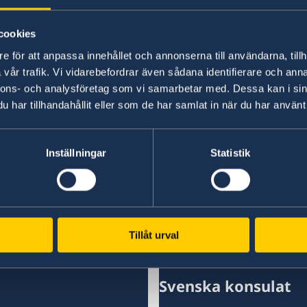
– Vi har valt att värna Sveriges och svenskars 
gör vårt land säkrare. Vi står inte ensamma i en
cookies
Malmer Stenergard.
e för att anpassa innehållet och annonserna till användarna, tillh
vår trafik. Vi vidarebefordrar även sådana identifierare och anna
Läs pressmeddelandet om utrikesdeklarationen
nnons- och analysföretag som vi samarbetar med. Dessa kan i sin
har tillhandahållit eller som de har samlat in när du har använt 
Läs hela utrikesdeklarationen på regeringen.se.
Inställningar
Statistik
Senast uppdaterad 20 feb. 2026, 09.43
Tillåt urval
Svenska konsulat