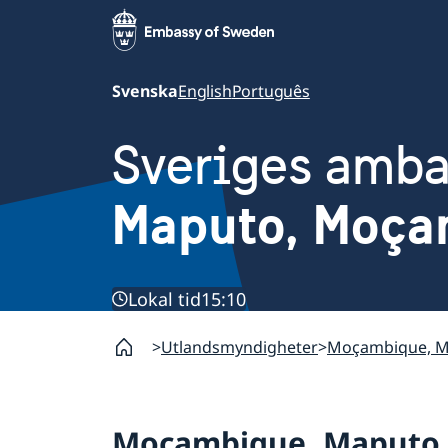
Svenska
English
Português
Sveriges amb
Maputo, Moça
Lokal tid
15:10
Utlandsmyndigheter
Moçambique, 
Moçambique, Maputo