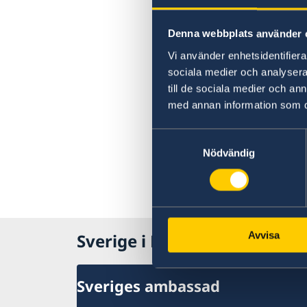
Denna webbplats använder 
Vi använder enhetsidentifierar
sociala medier och analysera 
till de sociala medier och a
med annan information som du 
Samtyckesval
Nödvändig
Avvisa
Sverige i Moçambique
Sveriges ambassad