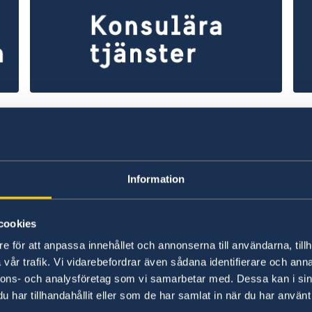
Konsulära ärenden
Mi
sin
Pass, samordningsnummer,
Vis
ig
medborgarskap mm - information om
ar
service till svenskar.
(en
Information
Läs mer
Lä
cookies
e för att anpassa innehållet och annonserna till användarna, tillh
vår trafik. Vi vidarebefordrar även sådana identifierare och anna
nnons- och analysföretag som vi samarbetar med. Dessa kan i sin
har tillhandahållit eller som de har samlat in när du har använt 