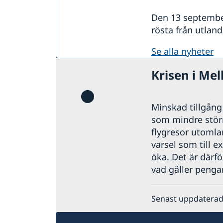
Den 13 september 
rösta från utlan
se alla nyheter
Krisen i Mel
Minskad tillgång t
som mindre störni
flygresor utomla
varsel som till e
öka. Det är därfö
vad gäller pengar
Senast uppdaterad