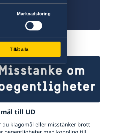
Marknadsföring
kedin
Tillåt alla
mäl till UD
 du klagomål eller misstänker brott
er oegentligheter med koppling till