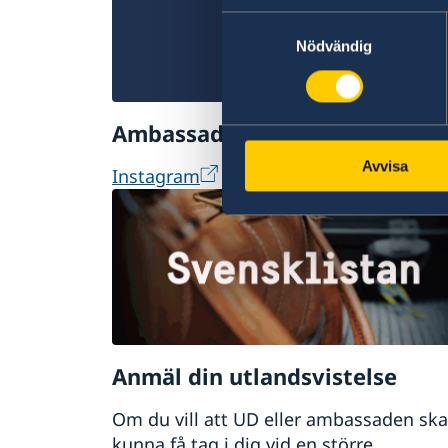
Samtyckesval
Nödvändig
Ambassaden på Instagram
Avvisa
Instagram
Anmäl din utlandsvistelse
Om du vill att UD eller ambassaden ska
kunna få tag i dig vid en större