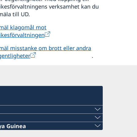
rikesförvaltningens verksamhet kan du
äla till UD.
mäl klagomål mot
ikesförvaltningen
mäl misstanke om brott eller andra
gentligheter
.
ya Guinea