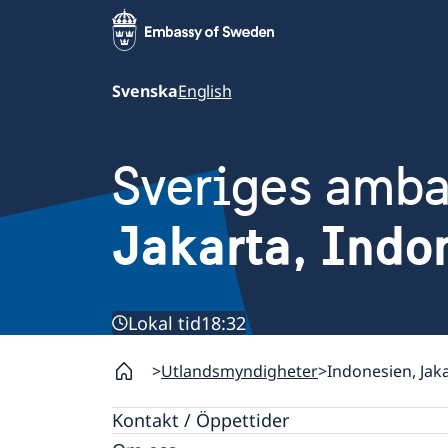
Svenska
English
Sveriges amb
Jakarta, Indo
Lokal tid
18:32
Utlandsmyndigheter
Indonesien, Jak
Kontakt / Öppettider