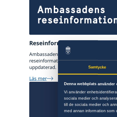
Reseinformation
Ambassaden uppdaterar kontinuerligt 
reseinformation om Indonesien. Håll d
uppdaterad.
Samtycke
Läs mer
Denna webbplats använder 
Vi använder enhetsidentifierar
sociala medier och analysera 
till de sociala medier och a
med annan information som du 