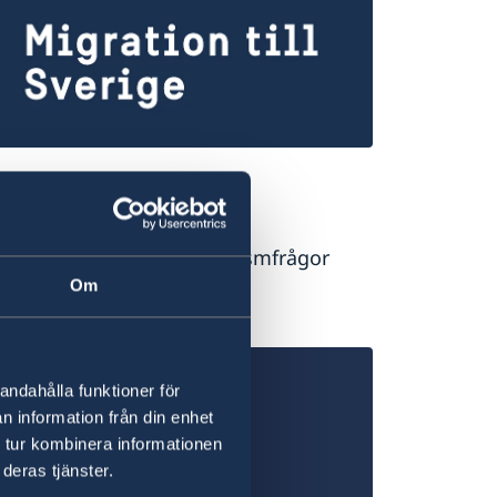
gration till Sverige
eringar, uppehållstillstånd
bete/boende/studier & turismfrågor
gelska).
Om
s mer
andahålla funktioner för
n information från din enhet
 tur kombinera informationen
deras tjänster.