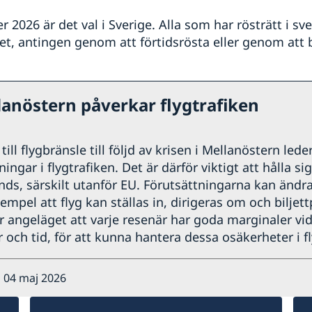
2026 är det val i Sverige. Alla som har rösträtt i sv
det, antingen genom att förtidsrösta eller genom att 
lanöstern påverkar flygtrafiken
ill flygbränsle till följd av krisen i Mellanöstern leder
ngar i flygtrafiken. Det är därför viktigt att hålla si
nds, särskilt utanför EU. Förutsättningarna kan ändr
xempel att flyg kan ställas in, dirigeras om och biljett
r angeläget att varje resenär har goda marginaler vid
 och tid, för att kunna hantera dessa osäkerheter i fl
 04 maj 2026