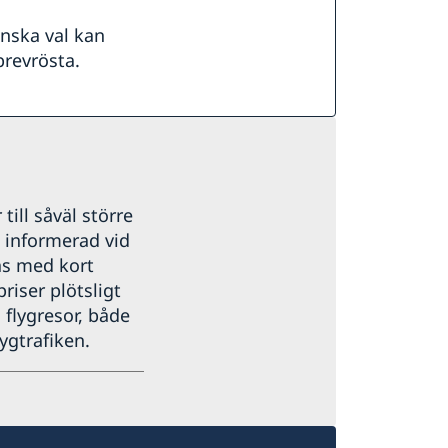
enska val kan
brevrösta.
 till såväl större
g informerad vid
as med kort
priser plötsligt
 flygresor, både
ygtrafiken.