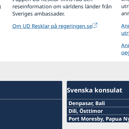
g
ut
reseinformation om världens länder från
anm
Sveriges ambassader.
An
Om UD Resklar på regeringen.se
utr
An
oe
Svenska konsulat
Denpasar, Bali
Telefon:
Dili, Östtimor
Telefon Timor:
Port Moresby, Papua N
+62-361-282 223
Telefon: