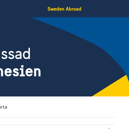
Sweden Abroad
assad
nesien
arta