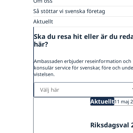
Om oss
Ambassadens personal
Så stöttar vi svenska företag
Lediga tjänster och praktik
Vi är en resurs för svenska företag
Aktuellt
Netikett
Team Sweden
Dataskyddspolicy (GDPR)
Nyheter
Så kan du få stöd
Ska du resa hit eller är du red
Kamerabevakning vid ambassaden
Evenemang
Svenska företag i Indonesien
här?
Anmäl handelshinder
Ambassaden erbjuder reseinformation och
konsulär service för svenskar, före och und
vistelsen.
Välj
här
Aktuellt
11 maj 
Riksdagsval 