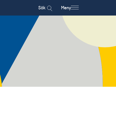
Sök
Meny