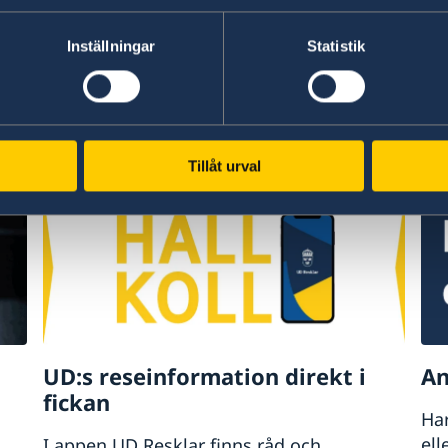
Inställningar
Statistik
Ambassaden på Lin
Tillåt urval
LinkedIn
UD:s reseinformation direkt i
An
fickan
Har
ell
I appen UD Resklar finns råd och