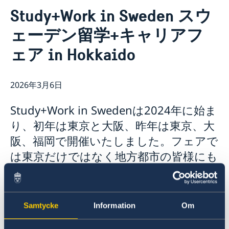
連絡先
Study+Work in Sweden スウ
スウェーデン大使館について
ェーデン留学+キャリアフ
ヴィクトリア・リー大使
ニュースとイベント
スタッフ
ェア in Hokkaido
ニュース
科学イノベーション部 (OSI)
スウェーデン大使館関連のイベントはこちらをご覧くだ
チーム・スウェーデン
さい
スウェーデン大使館への後援名義使用申請について
2026年3月6日
商務部・投資部
大使館の建築
Study+Work in Swedenは2024年に始ま
り、初年は東京と大阪、昨年は東京、大
阪、福岡で開催いたしました。フェアで
は東京だけではなく地方都市の皆様にも
スウェーデン留学の魅力や、スウェーデ
ン企業で働く利点などをご紹介しており
ます。今回は北海道大学との共同主催と
Samtycke
Information
Om
してイベントを開催する運びとなりま