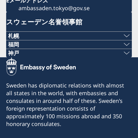
Eメールアドレス
ambassaden.tokyo@gov.se
スウェーデン名誉領事館
札幌
福岡
〒060-0807 札幌市北区北7条西1丁目2-6 NCO
Phone numbers
神戸
札幌14階 デラバル株式会社内
Phone numbers
+81 92 942 0511
名誉領事館への訪問の際は、事前にEメールでの予
+81 78 351 7695
約が必要です。
Fax numbers
Sweden has diplomatic relations with almost
予約用Eメール：
Fax numbers
all states in the world, with embassies and
+81 92 942 3761
sweden-sapporo@delaval.com
consulates in around half of these. Sweden's
+81 78 351 0880
〒811-3134福岡県古賀市青柳3108-3
foreign representation consists of
電話受付時間：
〒650-0023 神戸市中央区栄町通4‐2‐18
approximately 100 missions abroad and 350
平日（日本の祝日を除く） 10:00～12:00
当面の間、名誉領事館への訪問の際は事前にEメー
honorary consulates.
電話 011-738-2319
ルでの予約が必要です。
当面の間、名誉領事館への訪問の際は事前にEメー
FAX 011-738-2312
予約Eメール：
ルでの予約が必要です。