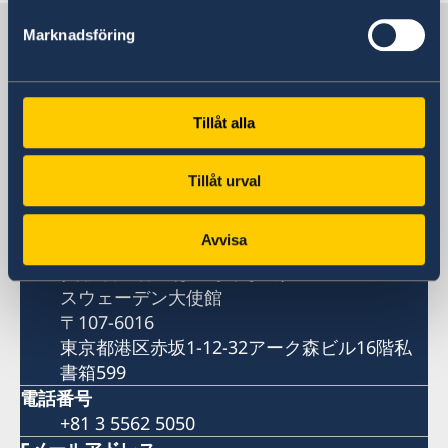
日本の中のスウェーデン
Marknadsföring
スウェーデン大使館
Tillåt alla
住所
スウェーデン大使館
Tillåt urval
〒107-6016
東京都港区赤坂1-12-32アーク森ビル16階
Avvisa
郵便物送付先
(郵便物送付先はこちらまで)
スウェーデン大使館
〒107-6016
東京都港区赤坂1-12-32アーク森ビル16階私
書箱599
電話番号
+81 3 5562 5050