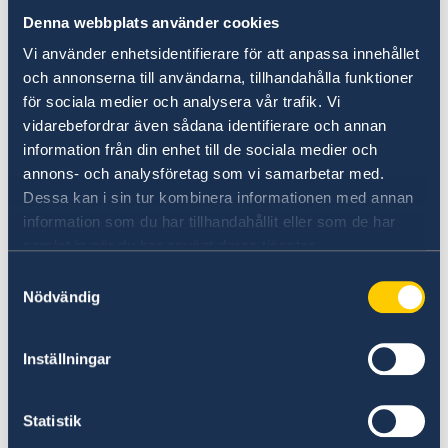
した。
Denna webbplats använder cookies
今回のイベントの最大の魅力はスウェーデンから5
Vi använder enhetsidentifierare för att anpassa innehållet
つの大学、ルンド大学、ヨンショーピング大学、
och annonserna till användarna, tillhandahålla funktioner
för sociala medier och analysera vår trafik. Vi
ストックホルム大学、ハルムスタード大学、ヨテ
vidarebefordrar även sådana identifierare och annan
ボリ大学が参加することです。スウェーデンを代
information från din enhet till de sociala medier och
表する大学が一同に集まる貴重な機会となりま
annons- och analysföretag som vi samarbetar med.
す。
Dessa kan i sin tur kombinera informationen med annan
information som du har tillhandahållit eller som de har
詳細は
samlat in när du har använt deras tjänster.
Study+Work in Sweden スウェーデン留学+キャ
Samtyckesval
リアフェア in Hokkaido
Nödvändig
をご参照ください。
初夏の北海道で5大学ともに皆様のお越しをお待ち
Inställningar
しております。
Statistik