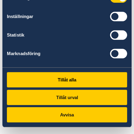
可能で統合された地域にするというビジョンを掲
げています。
Inställningar
大阪・関西万博の北欧パビリオンは、「信頼」、
Statistik
「持続可能性」、「イノベーション」といった北
欧モデルにふれるまたとない機会です。
Marknadsföring
大阪でお会いしましょう！
公式ウェブサイト
Tillåt alla
www.thenordics-expoosaka.com
Tillåt urval
【本件に関する報道関係者からのお問い合わせ
Avvisa
先】