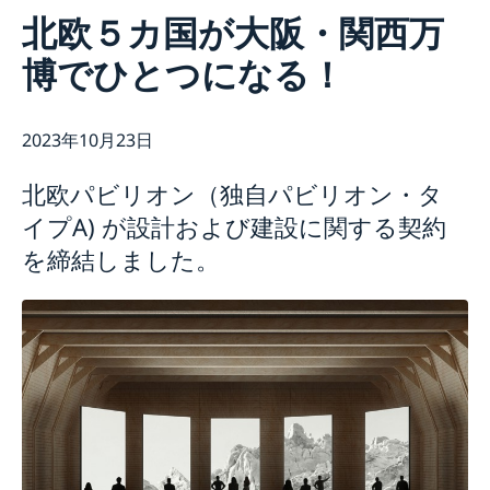
連絡先
北欧５カ国が大阪・関西万
スウェーデン大使館について
博でひとつになる！
ヴィクトリア・リー大使
ニュースとイベント
スタッフ
ニュース
科学イノベーション部 (OSI)
スウェーデン大使館関連のイベントはこちらをご覧くだ
2023年10月23日
チーム・スウェーデン
さい
スウェーデン大使館への後援名義使用申請について
商務部・投資部
大使館の建築
北欧パビリオン（独自パビリオン・タ
イプA) が設計および建設に関する契約
を締結しました。