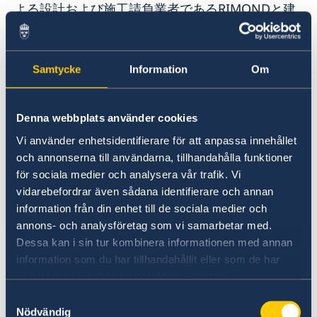
よる設計および施工請負業者であるRIMONDと建
設契約を締結しました。
「いのち輝く未来社会のデザイン」をテーマに、
Samtycke
Information
Om
再生可能な木材で作られ、閉幕後の再利用をふま
え設計されます。広さ1200平方メートル、高さ17
メートルの木造パビリオンは、環境に優しい北欧
Denna webbplats använder cookies
マインドセットを大阪・関西万博に持ち込みま
Vi använder enhetsidentifierare för att anpassa innehållet
す。パビリオンには、展示エリアのほか、レスト
och annonserna till användarna, tillhandahålla funktioner
ランや開放的な景色が楽しめる「ノルディック・
för sociala medier och analysera vår trafik. Vi
ガーデン（仮名）」のあるルーフトップが作られ
vidarebefordrar även sådana identifierare och annan
ます。ビジネスプロモーションやテーマごとのイ
information från din enhet till de sociala medier och
ベントを開催するためのホールやビジネスセンタ
annons- och analysföretag som vi samarbetar med.
ーも設置されます。
Dessa kan i sin tur kombinera informationen med annan
information som du har tillhandahållit eller som de har
samlat in när du har använt deras tjänster.
北欧の連携は諸国の共通の価値観に基づいてお
り、世界最古の地域協力機構のひとつです。 現
Samtyckesval
在、私たちは北欧を2030年までに世界で最も持続
Nödvändig