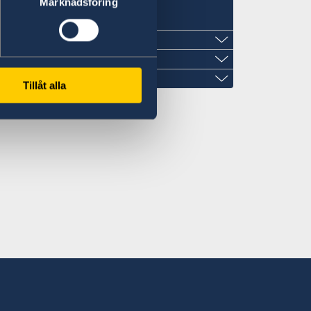
Marknadsföring
事館
北7条西1丁目2-6 NCO札幌14階 デラバ
Tillåt alla
、事前にEメールでの予約が必要です。
l.com
柳3108-3
:00～12:00
町通4‐2‐18
訪問の際は事前にEメールでの予約が必要
訪問の際は事前にEメールでの予約が必要
るお問合せ、書類請求、申請はできませ
iken.co.jp
o.co.jp