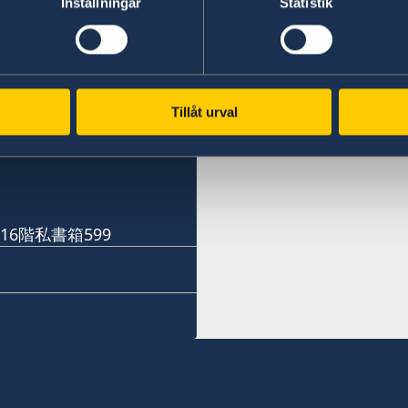
Inställningar
Statistik
スウェーデン名誉領
札幌
福岡
〒060-0807 札幌市北区
Phone numbers
神戸
ル株式会社内
Tillåt urval
16階
Phone numbers
+81 92 942 0511
名誉領事館への訪問の際は
+81 78 351 7695
予約用Eメール：
Fax numbers
sweden-sapporo@delava
Fax numbers
+81 92 942 3761
16階私書箱599
+81 78 351 0880
電話受付時間：
〒811-3134福岡県古賀市青
平日（日本の祝日を除く） 10
〒650-0023 神戸市中央区栄
電話 011-738-2319
当面の間、名誉領事館への
FAX 011-738-2312
です。
当面の間、名誉領事館への
予約Eメール：
です。
名誉領事館ではビザに関す
sweden-fukuoka@seibu-g
予約Eメール：
ん。
電話受付時間：
shinden-ayana@kinkikogy