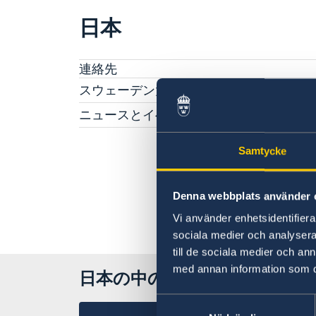
日本
連絡先
スウェーデン大使館について
ヴィクトリア・リー大使
ニュースとイベント
スタッフ
ニュース
科学イノベーション部 (OSI)
スウェーデン大使館関連のイベントはこちらを
Samtycke
チーム・スウェーデン
覧ください
スウェーデン大使館への後援名義使用申請につ
商務部・投資部
大使館の建築
Denna webbplats använder 
て
Vi använder enhetsidentifierar
sociala medier och analysera 
till de sociala medier och a
med annan information som du 
日本の中のスウェーデン
Samtyckesval