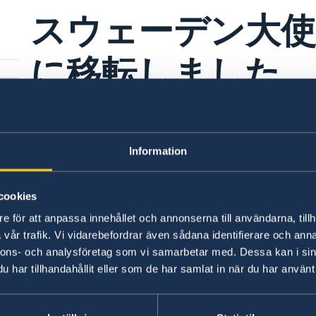
スウェーデン大使
に移転しました
2023年7月27日
ご
Information
新しい住所は東京都港区赤坂1-12-32
い
cookies
ご来館につきましては事前予約制となっているこ
e för att anpassa innehållet och annonserna till användarna, tillh
vår trafik. Vi vidarebefordrar även sådana identifierare och anna
nnons- och analysföretag som vi samarbetar med. Dessa kan i sin
har tillhandahållit eller som de har samlat in när du har använt 