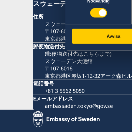
Nödvändig
スウェーデン大使館
住所
スウェーデン大使館
〒107-6016
Avvisa
東京都港区赤坂1-12-32アーク森ビル
郵便物送付先
(郵便物送付先はこちらまで)
スウェーデン大使館
〒107-6016
東京都港区赤坂1-12-32アーク森ビル
電話番号
+81 3 5562 5050
Eメールアドレス
ambassaden.tokyo@gov.se