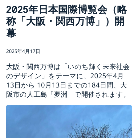
連絡先
2025年日本国際博覧会（略
スウェーデン大使館について
称「大阪・関西万博」）開
ヴィクトリア・リー大使
ニュースとイベント
スタッフ
幕
ニュース
科学イノベーション部 (OSI)
スウェーデン大使館関連のイベントはこちらをご覧くだ
チーム・スウェーデン
さい
スウェーデン大使館への後援名義使用申請について
2025年4月17日
商務部・投資部
大使館の建築
大阪・関西万博は「いのち輝く未来社会
のデザイン」をテーマに、2025年4月
13日から 10月13日までの184日間、大
阪市の人工島「夢洲」で開催されます。