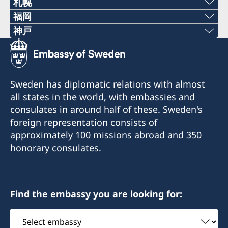
札幌
福岡
〒060-0807 札幌市北区北7条西1丁目2-6 NCO
Phone numbers
神戸
札幌14階 デラバル株式会社内
Phone numbers
+81 92 942 0511
名誉領事館への訪問の際は、事前にEメールでの予
+81 78 351 7695
約が必要です。
Fax numbers
Sweden has diplomatic relations with almost
予約用Eメール：
Fax numbers
all states in the world, with embassies and
+81 92 942 3761
sweden-sapporo@delaval.com
consulates in around half of these. Sweden's
+81 78 351 0880
〒811-3134福岡県古賀市青柳3108-3
foreign representation consists of
電話受付時間：
〒650-0023 神戸市中央区栄町通4‐2‐18
approximately 100 missions abroad and 350
平日（日本の祝日を除く） 10:00～12:00
当面の間、名誉領事館への訪問の際は事前にEメー
honorary consulates.
電話 011-738-2319
ルでの予約が必要です。
当面の間、名誉領事館への訪問の際は事前にEメー
FAX 011-738-2312
予約Eメール：
ルでの予約が必要です。
sweden-fukuoka@seibu-giken.co.jp
予約Eメール：
名誉領事館ではビザに関するお問合せ、書類請
電話受付時間：
Find the embassy you are looking for:
shinden-ayana@kinkikogyo.co.jp
求、申請はできません。
平日9:00～12:00 13:00～17:00
電話受付時間：
Select
管轄区域： 北海道
名誉領事館ではビザに関するお問合せ、書類請
平日9:40～12:00 13:00～16:40
embassy