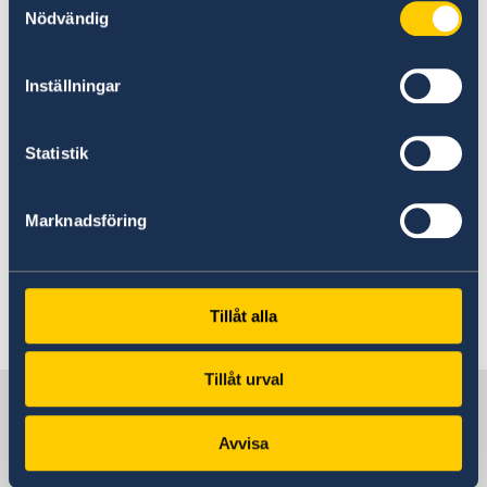
スウェーデンは、他の北欧諸国ノルウェー、デン
Nödvändig
マーク、アイスランド、フィンランドと共同で北
欧パビリオンを出展します。スウェーデンの参加
Inställningar
目的はイノベーションと持続可能なソリューショ
ンを通じて、現代の課題への解決策を示すととも
Statistik
に日本との貿易と投資を強化することです。ま
た、スウェーデンのライフスタイルと創造性を日
本の幅広い層に紹介する機会にもなります。万博
Marknadsföring
には約 2,800 万人の来場者が訪れると予想されて
おり、そのうち 170 万人が北欧パビリオンを訪れ
ると見込まれています。
Tillåt alla
Tillåt urval
日本の中のスウェーデン
Avvisa
スウェーデン大使館