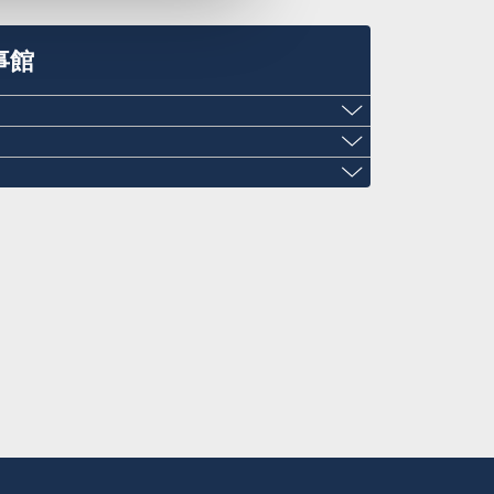
事館
北7条西1丁目2-6 NCO札幌14階 デラバ
、事前にEメールでの予約が必要です。
l.com
柳3108-3
:00～12:00
町通4‐2‐18
訪問の際は事前にEメールでの予約が必要
訪問の際は事前にEメールでの予約が必要
るお問合せ、書類請求、申請はできませ