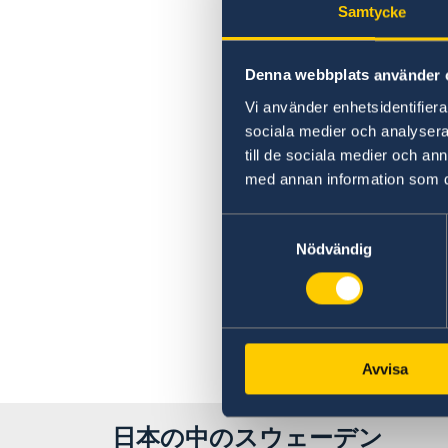
Samtycke
Denna webbplats använder 
Vi använder enhetsidentifierar
sociala medier och analysera 
till de sociala medier och a
med annan information som du 
Samtyckesval
Nödvändig
Avvisa
日本の中のスウェーデン