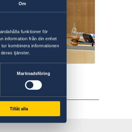
Om
andahålla funktioner för
n information från din enhet
 tur kombinera informationen
deras tjänster.
Marknadsföring
.se
Tillåt alla