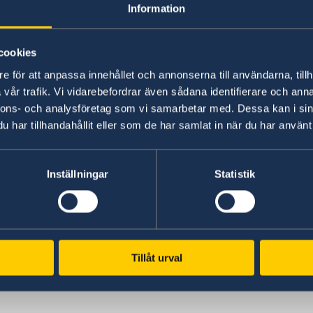
Information
cookies
e för att anpassa innehållet och annonserna till användarna, tillh
vår trafik. Vi vidarebefordrar även sådana identifierare och anna
nnons- och analysföretag som vi samarbetar med. Dessa kan i sin
har tillhandahållit eller som de har samlat in när du har använt 
Photo: Anders Löwdin/Riksdagen
Inställningar
Statistik
2023年の外交政策声明はこちらをお読みください
Statement of Foreign Policy 2023 - Government
Tillåt urval