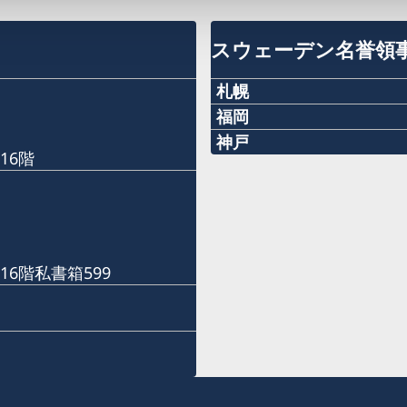
スウェーデン名誉領
札幌
福岡
〒060-0807 札幌市北区
Phone numbers
神戸
ル株式会社内
16階
Phone numbers
+81 92 942 0511
名誉領事館への訪問の際は
+81 78 351 7695
予約用Eメール：
Fax numbers
sweden-sapporo@delava
Fax numbers
+81 92 942 3761
16階私書箱599
+81 78 351 0880
電話受付時間：
〒811-3134福岡県古賀市青
平日（日本の祝日を除く） 10
〒650-0023 神戸市中央区栄
電話 011-738-2319
当面の間、名誉領事館への
FAX 011-738-2312
です。
当面の間、名誉領事館への
予約Eメール：
です。
名誉領事館ではビザに関す