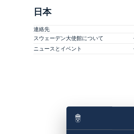
日本
連絡先
スウェーデン大使館について
ヴィクトリア・リー大使
ニュースとイベント
スタッフ
ニュース
科学イノベーション部 (OSI)
スウェーデン大使館関連のイベントはこちらを
チーム・スウェーデン
覧ください
スウェーデン大使館への後援名義使用申請につ
商務部・投資部
大使館の建築
て