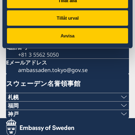
Tillåt alla
郵便物送付先
(郵便物送付先はこちらまで)
スウェーデン大使館
Tillåt urval
〒107-6016
東京都港区赤坂1-12-32アーク森ビル16階私
Avvisa
書箱599
電話番号
+81 3 5562 5050
Eメールアドレス
ambassaden.tokyo@gov.se
スウェーデン名誉領事館
札幌
福岡
〒060-0807 札幌市北区北7条西1丁目2-6 NCO
Phone numbers
神戸
札幌14階 デラバル株式会社内
Phone numbers
+81 92 942 0511
名誉領事館への訪問の際は、事前にEメールでの予