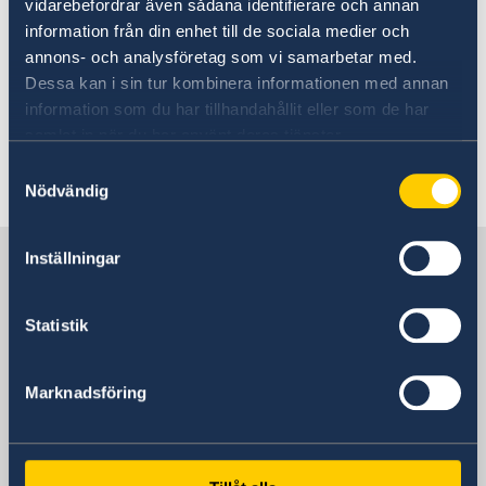
vidarebefordrar även sådana identifierare och annan
information från din enhet till de sociala medier och
annons- och analysföretag som vi samarbetar med.
詳細は、スウェーデン政府ウェブサイト「
Dessa kan i sin tur kombinera informationen med annan
スウェーデンにおけるNATO外相会議
」をご覧
information som du har tillhandahållit eller som de har
ください。
samlat in när du har använt deras tjänster.
Samtyckesval
Nödvändig
日本の中のスウェーデン
Inställningar
Statistik
スウェーデン大使館
住所
Marknadsföring
スウェーデン大使館
〒107-6016
東京都港区赤坂1-12-32アーク森ビル16階