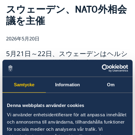
連絡先
スウェーデン、NATO外相会
スウェーデン大使館について
議を主催
ヴィクトリア・リー大使
ニュースとイベント
スタッフ
ニュース
科学イノベーション部 (OSI)
スウェーデン大使館関連のイベントはこちらをご覧くだ
2026年5月20日
チーム・スウェーデン
さい
スウェーデン大使館への後援名義使用申請について
商務部・投資部
大使館の建築
5月21日～22日、スウェーデンはヘルシ
ンボリでNATO外相会議を主催します。
スウェーデンがNATO閣僚級会議を主催するのは
Samtycke
Information
Om
今回が初めてです。
マリア・マルメル・ステネルガルド外相は、
Denna webbplats använder cookies
「NATOのハイレベル会議を主催することは、積
Vi använder enhetsidentifierare för att anpassa innehållet
極的かつ建設的なNATO同盟国でありたいという
och annonserna till användarna, tillhandahålla funktioner
スウェーデンの意欲を示すものです」と述べてい
för sociala medier och analysera vår trafik. Vi
ます。