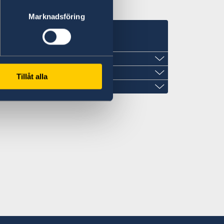
Marknadsföring
事館
Tillåt alla
北7条西1丁目2-6 NCO札幌14階 デラバ
、事前にEメールでの予約が必要です。
l.com
柳3108-3
:00～12:00
町通4‐2‐18
訪問の際は事前にEメールでの予約が必要
訪問の際は事前にEメールでの予約が必要