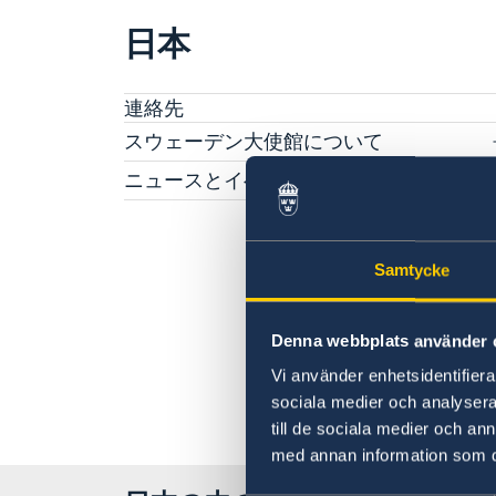
日本
連絡先
スウェーデン大使館について
ヴィクトリア・リー大使
ニュースとイベント
スタッフ
ニュース
科学イノベーション部 (OSI)
スウェーデン大使館関連のイベントはこちらを
チーム・スウェーデン
覧ください
Samtycke
スウェーデン大使館への後援名義使用申請につ
商務部・投資部
大使館の建築
て
Denna webbplats använder 
Vi använder enhetsidentifierar
sociala medier och analysera 
till de sociala medier och a
med annan information som du 