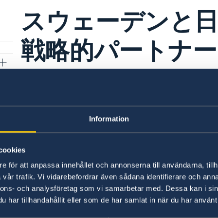
スウェーデンと日
戦略的パートナー
2024年12月10日
ご
12月3日から5日にかけて、ウルフ・
Information
し、訪問中にスウェーデンと日本間の
い
発表されました。
cookies
日本国政府とスウェーデン王国政府との間の戦略
e för att anpassa innehållet och annonserna till användarna, tillh
vår trafik. Vi vidarebefordrar även sådana identifierare och anna
nnons- och analysföretag som vi samarbetar med. Dessa kan i sin
har tillhandahållit eller som de har samlat in när du har använt 