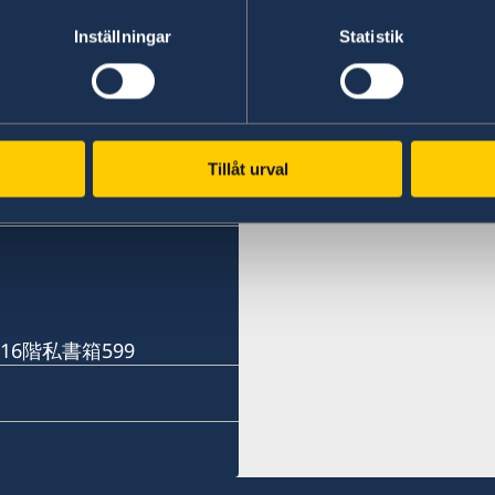
Inställningar
Statistik
スウェーデン名誉領
札幌
福岡
Tillåt urval
〒060-0807 札幌市北区
Phone numbers
神戸
ル株式会社内
16階
Phone numbers
+81 92 942 0511
名誉領事館への訪問の際は
+81 78 351 7695
予約用Eメール：
Fax numbers
sweden-sapporo@delava
Fax numbers
+81 92 942 3761
16階私書箱599
+81 78 351 0880
電話受付時間：
〒811-3134福岡県古賀市青
平日（日本の祝日を除く） 10
〒650-0023 神戸市中央区栄
電話 011-738-2319
当面の間、名誉領事館への
FAX 011-738-2312
です。
当面の間、名誉領事館への
予約Eメール：
です。