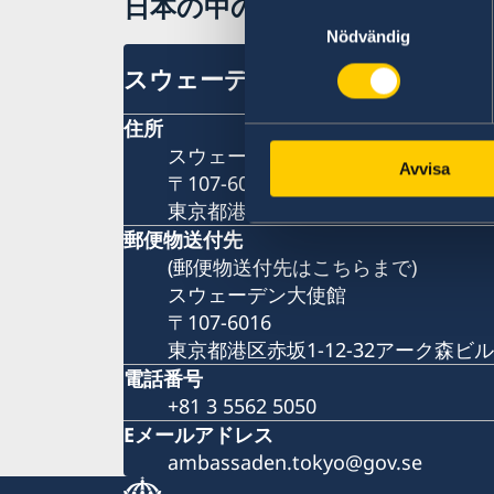
日本の中のスウェーデン
Samtyckesval
Nödvändig
スウェーデン大使館
住所
スウェーデン大使館
Avvisa
〒107-6016
東京都港区赤坂1-12-32アーク森ビル
郵便物送付先
(郵便物送付先はこちらまで)
スウェーデン大使館
〒107-6016
東京都港区赤坂1-12-32アーク森ビル
電話番号
+81 3 5562 5050
Eメールアドレス
ambassaden.tokyo@gov.se