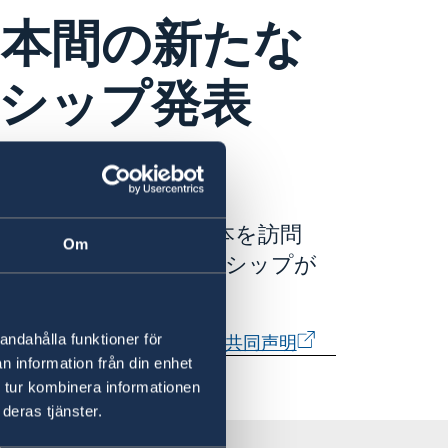
本間の新たな
シップ発表
クリスターソン首相が日本を訪問
Om
新たな戦略的パートナーシップが
的パートナーシップに関する共同声明
andahålla funktioner för
n information från din enhet
 tur kombinera informationen
deras tjänster.