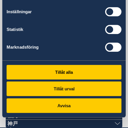
〒107-6016
東京都港区赤坂1-12-32アーク森ビル16階
Inställningar
郵便物送付先
(郵便物送付先はこちらまで)
Statistik
スウェーデン大使館
〒107-6016
東京都港区赤坂1-12-32アーク森ビル16階私
Marknadsföring
書箱599
電話番号
+81 3 5562 5050
Tillåt alla
Eメールアドレス
ambassaden.tokyo@gov.se
Tillåt urval
スウェーデン名誉領事館
Avvisa
札幌
福岡
〒060-0807 札幌市北区北7条西1丁目2-6 NCO
Phone numbers
神戸
札幌14階 デラバル株式会社内