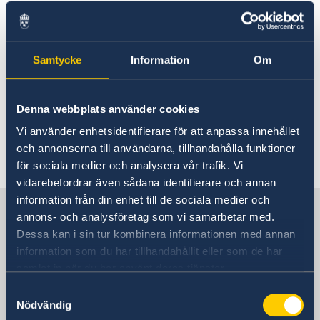
連絡先
お知らせ
スウェーデン大使館について
ヴィクトリア・リー大使
ニュースとイベント
スタッフ
Samtycke
Information
Om
2025年10月6日
ニュース
科学イノベーション部 (OSI)
スウェーデン大使館関連のイベントはこちらをご覧くだ
10月14日は、業務上の都合により、代
チーム・スウェーデン
さい
Denna webbplats använder cookies
表電話は11時で終了致します。
スウェーデン大使館への後援名義使用申請について
商務部・投資部
大使館の建築
Vi använder enhetsidentifierare för att anpassa innehållet
och annonserna till användarna, tillhandahålla funktioner
för sociala medier och analysera vår trafik. Vi
vidarebefordrar även sådana identifierare och annan
information från din enhet till de sociala medier och
日本の中のスウェーデン
annons- och analysföretag som vi samarbetar med.
Dessa kan i sin tur kombinera informationen med annan
information som du har tillhandahållit eller som de har
スウェーデン大使館
samlat in när du har använt deras tjänster.
住所
Samtyckesval
Nödvändig
スウェーデン大使館