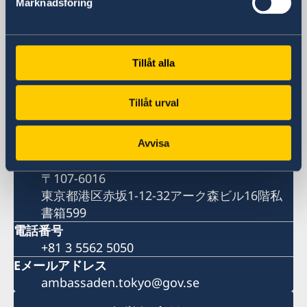
Marknadsföring
スウェーデン大使館
住所
Tillåt alla
スウェーデン大使館
〒107-6016
Tillåt urval
東京都港区赤坂1-12-32アーク森ビル16階
郵便物送付先
(郵便物送付先はこちらまで)
Avvisa
スウェーデン大使館
〒107-6016
東京都港区赤坂1-12-32アーク森ビル16階私
書箱599
電話番号
+81 3 5562 5050
Eメールアドレス
ambassaden.tokyo@gov.se