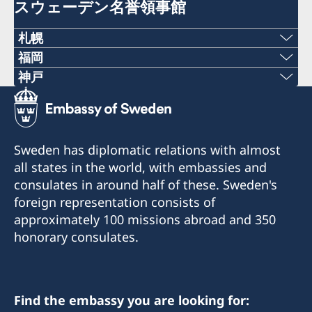
スウェーデン名誉領事館
札幌
福岡
〒060-0807 札幌市北区北7条西1丁目2-6 NCO
Phone numbers
神戸
札幌14階 デラバル株式会社内
Phone numbers
+81 92 942 0511
名誉領事館への訪問の際は、事前にEメールでの予
+81 78 351 7695
約が必要です。
Fax numbers
Sweden has diplomatic relations with almost
予約用Eメール：
Fax numbers
all states in the world, with embassies and
+81 92 942 3761
sweden-sapporo@delaval.com
consulates in around half of these. Sweden's
+81 78 351 0880
〒811-3134福岡県古賀市青柳3108-3
foreign representation consists of
電話受付時間：
〒650-0023 神戸市中央区栄町通4‐2‐18
approximately 100 missions abroad and 350
平日（日本の祝日を除く） 10:00～12:00
当面の間、名誉領事館への訪問の際は事前にEメー
honorary consulates.
電話 011-738-2319
ルでの予約が必要です。
当面の間、名誉領事館への訪問の際は事前にEメー
FAX 011-738-2312
予約Eメール：
ルでの予約が必要です。
sweden-fukuoka@seibu-giken.co.jp
予約Eメール：
名誉領事館ではビザに関するお問合せ、書類請
電話受付時間：
Find the embassy you are looking for:
shinden-ayana@kinkikogyo.co.jp
求、申請はできません。