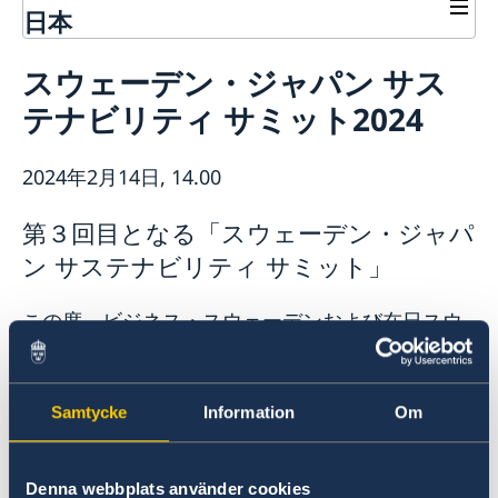
日本
連絡先
スウェーデン・ジャパン サス
スウェーデン大使館について
テナビリティ サミット2024
ヴィクトリア・リー大使
ニュースとイベント
スタッフ
ニュース
科学イノベーション部 (OSI)
2024年2月14日, 14.00
スウェーデン大使館関連のイベントはこちらをご覧くだ
チーム・スウェーデン
さい
第３回目となる「スウェーデン・ジャパ
スウェーデン大使館への後援名義使用申請について
商務部・投資部
大使館の建築
ン サステナビリティ サミット」
この度、ビジネス・スウェーデンおよび在日スウ
ェーデン大使館が主催する第３回目となる「スウ
ェーデン・ジャパン サステナビリティ サミット」
を2月14日（水）に開催する運びとなりました。
Samtycke
Information
Om
本サミットは、スウェーデン大使館とビジネス・
スウェーデンの主催により、持続可能性の課題に
Denna webbplats använder cookies