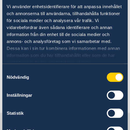
対して、スウェーデンと日本の協力による共同事
Vi använder enhetsidentifierare för att anpassa innehållet
業を促進することを目的としております。当日は
och annonserna till användarna, tillhandahålla funktioner
スウェーデンと日本の変革を目指して挑戦する業
för sociala medier och analysera vår trafik. Vi
界の先駆者たち（Pioneer）を登壇者としてお呼び
vidarebefordrar även sådana identifierare och annan
し、脱炭素社会に向けて、実際の取り組みやプロ
information från din enhet till de sociala medier och
ジェクトなどについて講演やパネルディスカッシ
annons- och analysföretag som vi samarbetar med.
ョンを通じてご紹介します。今年のサミットは、
Dessa kan i sin tur kombinera informationen med annan
「サーキュラリティ」と「モビリティ」という2つ
information som du har tillhandahållit eller som de har
の重要なテーマを中心に据え、それぞれに具体的
samlat in när du har använt deras tjänster.
な課題が定義されています。この課題に対し、ス
Samtyckesval
ウェーデン・日本のサステナビリティネットワー
Nödvändig
クの皆様に呼びかけ、共に意義ある解決策やイニ
シアティブを共創していくことを目指していま
Inställningar
す。
Statistik
日本の中のスウェーデン