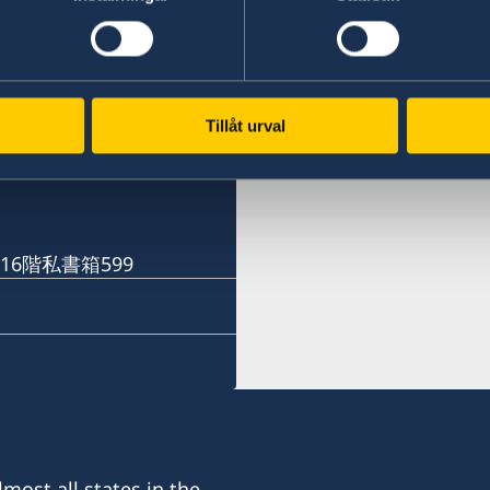
札幌
福岡
〒060-0807 札幌市北区
Phone numbers
神戸
ル株式会社内
16階
Tillåt urval
Phone numbers
+81 92 942 0511
名誉領事館への訪問の際は
+81 78 351 7695
予約用Eメール：
Fax numbers
sweden-sapporo@delava
Fax numbers
+81 92 942 3761
16階私書箱599
+81 78 351 0880
電話受付時間：
〒811-3134福岡県古賀市青
平日（日本の祝日を除く） 10
〒650-0023 神戸市中央区栄
電話 011-738-2319
当面の間、名誉領事館への
FAX 011-738-2312
です。
当面の間、名誉領事館への
予約Eメール：
です。
名誉領事館ではビザに関す
sweden-fukuoka@seibu-g
予約Eメール：
ん。
電話受付時間：
shinden-ayana@kinkikogy
管轄区域： 北海道
平日9:00～12:00 13:00～
電話受付時間：
most all states in the