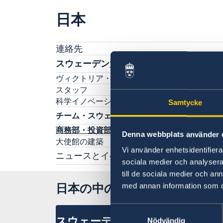
日本
連絡先
スウェーデン大使館について
ヴィクトリア・リー大使
スタッフ
科学イノベーション部 (OSI)
Samtycke
チーム・スウェーデン
商務部・投資部
Denna webbplats använder 
大使館の建築
Vi använder enhetsidentifierar
ニュースとイベント
sociala medier och analysera 
ニュース
till de sociala medier och a
スウェーデン大使館関連のイベントはこちらを
日本の中のスウェーデン
med annan information som du 
覧ください
スウェーデン大使館への後援名義使用申請につ
Samtyckesval
て
スウェーデン大使館
Nödvändig