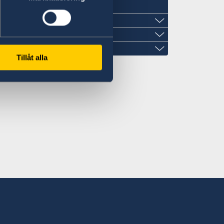
北7条西1丁目2-6 NCO札幌14階 デラバ
Tillåt alla
、事前にEメールでの予約が必要です。
l.com
柳3108-3
:00～12:00
町通4‐2‐18
訪問の際は事前にEメールでの予約が必要
訪問の際は事前にEメールでの予約が必要
るお問合せ、書類請求、申請はできませ
iken.co.jp
o.co.jp
17:00