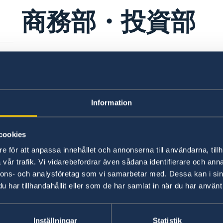
商務部・投資部
商務部および投資部（スウェーデン貿易
ります。
商務部および投資部の活動内容につきましては、
Information
スウェーデン企業、商材データベース
(
商材のお
Kompass
(検索画面で商品を入力し、国をス
cookies
Nordicnet
(検索画面でwhatに商品を入力し
e för att anpassa innehållet och annonserna till användarna, tillh
vår trafik. Vi vidarebefordrar även sådana identifierare och anna
nnons- och analysföretag som vi samarbetar med. Dessa kan i sin
ご
har tillhandahållit eller som de har samlat in när du har använt 
い
スウェーデン名誉領
Inställningar
Statistik