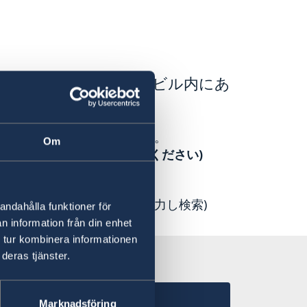
投資公団）はアーク森ビル内にあ
ホームページ
をご覧下さい。
Om
探しの場合はこちらをご利用ください
)
ウェーデンを選択し検索)
、whereにスウェーデンと入力し検索)
andahålla funktioner för
n information från din enhet
 tur kombinera informationen
deras tjänster.
事館
Marknadsföring