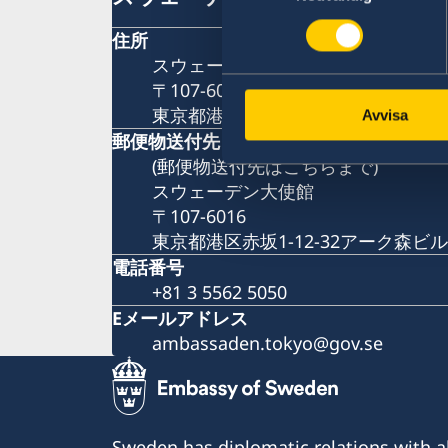
住所
スウェーデン大使館
〒107-6016
東京都港区赤坂1-12-32アーク森ビル
Avvisa
郵便物送付先
(郵便物送付先はこちらまで)
スウェーデン大使館
〒107-6016
東京都港区赤坂1-12-32アーク森ビル
電話番号
+81 3 5562 5050
Eメールアドレス
ambassaden.tokyo@gov.se
Sweden has diplomatic relations with al