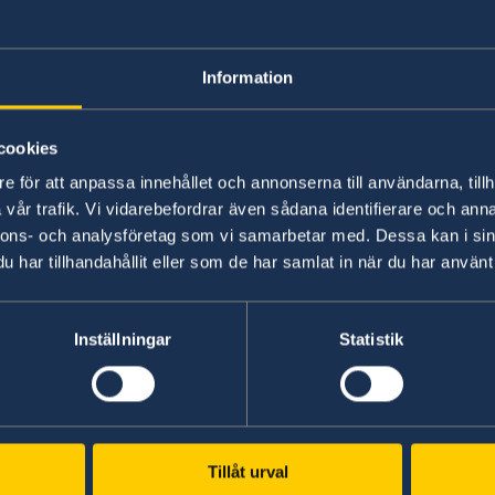
福祉先進国スウェーデン。男女平等の
Information
けではありません。観光の国でもある
cookies
スウェーデン北部に広がる大自然、世界一美しい
など、スウェーデンには見所がいっぱい。スウェ
e för att anpassa innehållet och annonserna till användarna, tillh
り、白夜を経験してみませんか？冬のスウェーデ
vår trafik. Vi vidarebefordrar även sådana identifierare och anna
の
か？
nnons- och analysföretag som vi samarbetar med. Dessa kan i sin
har tillhandahållit eller som de har samlat in när du har använt 
Sweden's official website for tourism and trave
Inställningar
Statistik
の郵
Swedish consulates
Tillåt urval