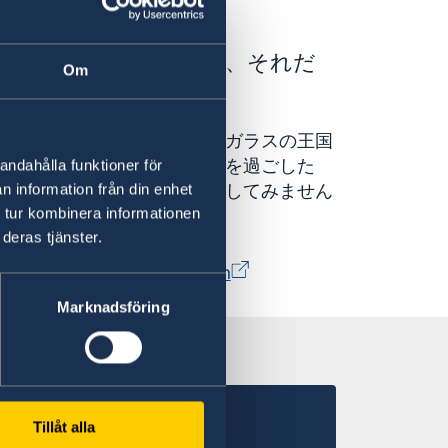
国スウェーデン。しかし、それだ
Om
のです。
首都ストックホルム、有名なガラスの王国
ーデンで涼しい夏のひとときを過ごした
andahålla funktioner för
ンでスキーやオーロラ観測をしてみません
n information från din enhet
 tur kombinera informationen
deras tjänster.
l information | Visit Sweden
Marknadsföring
Tillåt alla