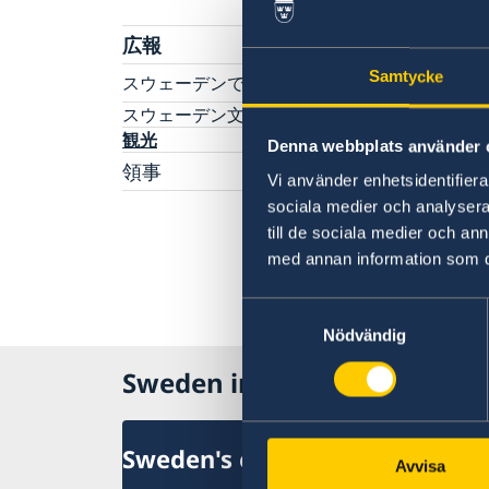
広報
Samtycke
スウェーデンで働く
スウェーデン文化交流協会出版物
スウェーデンで学ぶ
観光
Denna webbplats använder 
奨学金
領事
Sweden Alumni Network Japan
Vi använder enhetsidentifierar
Euraxess
渡航ビザ（シェンゲンビザ）
sociala medier och analysera 
スウェーデン国籍者等と同居のための居住許可
till de sociala medier och a
申請（配偶者、サンボ等）
med annan information som du 
居住許可－労働及び研究
Samtyckesval
留学のための居住許可
ペットの持ち込み
Nödvändig
留学のための居住許可（18歳未満：大使館へ
関税・入国時の持ち込み制限
送申請）
Sweden in Japan
Sweden's embassy
Avvisa