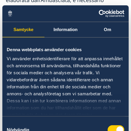
presentare la seguente documentazione in
originale:
Passaporto o carta d'identità in corso di
Samtycke
Information
Om
validità.
Copy of the partner's passport or identity
Denna webbplats använder cookies
card.
Vi använder enhetsidentifierare för att anpassa innehållet
Il modulo
SKV 7881
(Äktenskapscertifikat
och annonserna till användarna, tillhandahålla funktioner
- Ansökan och försäkran).
för sociala medier och analysera vår trafik. Vi
Estratto Anagrafico (personbevis) rilasciato
vidarebefordrar även sådana identifierare och annan
dallo
Skatteverket.
Il certificato deve
information från din enhet till de sociala medier och
contenere informazioni in merito al luogo
annons- och analysföretag som vi samarbetar med.
di nascita, stato civile, cittadinanza e
Dessa kan i sin tur kombinera informationen med annan
information som du har tillhandahållit eller som de har
residenza.
Nota che questo certificato è
samlat in när du har använt deras tjänster.
differente rispetto a quello da consegnare
Samtyckesval
direttamente all'ufficiale dello stato civile
Nödvändig