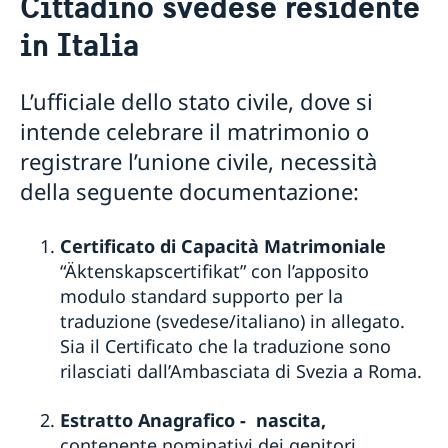
Cittadino svedese residente
Situazione d'emergenza
in Italia
Perdita del passaporto/carta d'identità
Richiedere un passaporto o carta d'identità
Decesso in Italia
svedese a Roma
Informazioni generali sui passaporti
Cittadinanza svedese
L’ufficiale dello stato civile, dove si
Checklist per maggiorenni
Sposarsi in Italia
intende celebrare il matrimonio o
Checklist per minorenni
Cittadino svedese residente in Svezia
registrare l’unione civile, necessità
Richiedere un passaporto provvisorio
Cittadino svedese residente in Italia
Richiedere un passaporto o carta d’identità presso la
della seguente documentazione:
Cittadino svedese residente in un terzo paese
Polizia in Svezia
Benedizione religiosa dopo celebrazione civile
Registrazione codice identificativo personale
Certificato di esistenza in vita e Pensione
Certificato di Capacità Matrimoniale
“Samordningsnummer”
Diritti Consolari
“Äktenskapscertifikat” con l’apposito
modulo standard supporto per la
traduzione (svedese/italiano) in allegato.
Sia il Certificato che la traduzione sono
rilasciati dall’Ambasciata di Svezia a Roma.
Estratto Anagrafico - nascita,
contenente nominativi dei genitori