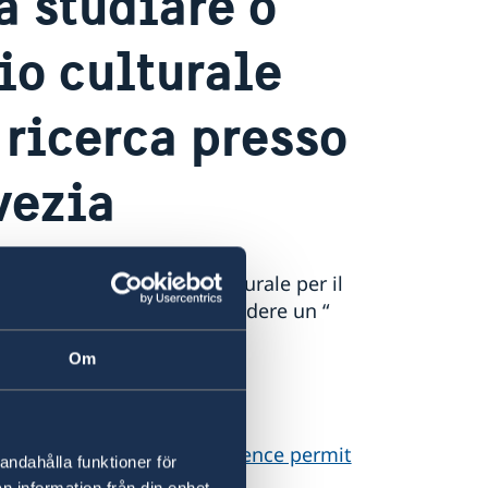
a studiare o
io culturale
 ricerca presso
vezia
to per un interscambio culturale per il
 3 mesi, è necessario richiedere un “
Om
i tramite es.
o per motivi di studi (residence permit
andahålla funktioner för