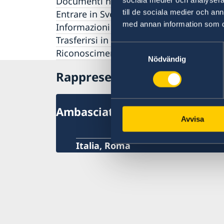
Documenti necessari per visitare la Sve
sociala medier och analysera 
till de sociala medier och a
Entrare in Svezia con cani e gatti
med annan information som du 
Informazioni turistiche
Trasferirsi in Svezia per cittadini UE/SEE
Samtyckesval
Riconoscimento di titoli accademici
Nödvändig
Rappresentanze svedesi in It
Ambasciata di Svezia
Avvisa
Italia, Roma