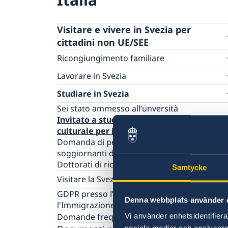
Visitare e vivere in Svezia per
cittadini non UE/SEE
Ricongiungimento familiare
Casi in cui non è possible presentare doma
Lavorare in Svezia
online
Permesso di soggiorno per soggiornanti di
Studiare in Svezia
lungo periodo nell’UE
Sei stato ammesso all’unversità
Tirocinanti
Invitato a studiare o per un interscambio
Lavorare come ricercatore
culturale per il dottorato di ricerca
Registrazione del personale in distacco in
Domanda di permesso di soggiorno per
Svezia
soggiornanti di lungo periodo nell’UE
Dottorati di ricerca
Samtycke
Visitare la Svezia
Un periodo superiore ai 90 giorni – Richiede
GDPR presso l’Agenzia Nazionale per
Denna webbplats använder 
un visitor’s permit
l'Immigrazione
Un periodo inferiore ai 90 giorni - Richieder
Domande frequenti
Vi använder enhetsidentifierar
visto