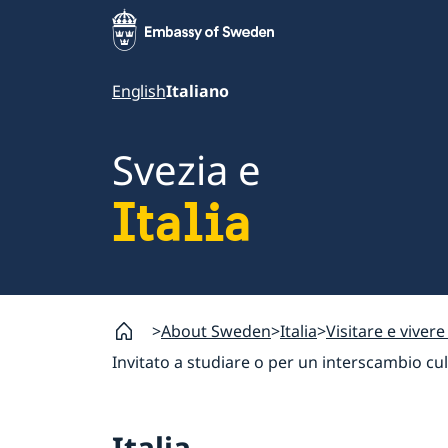
English
Italiano
Svezia e
Italia
About Sweden
Italia
Visitare e viver
Invitato a studiare o per un interscambio cult
Italia