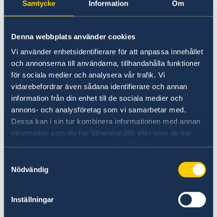
Samtycke
Information
Om
consecutivi
Sospetto di irregolarità
Denna webbplats använder cookies
Se desideri presentare un reclamo o se sospetti
Vi använder enhetsidentifierare för att anpassa innehållet
illeciti o irregolarità relativi alle attività del
och annonserna till användarna, tillhandahålla funktioner
Servizio estero svedese, puoi inoltrare un
för sociala medier och analysera vår trafik. Vi
reclamo al Ministero degli Affari Esteri.
vidarebefordrar även sådana identifierare och annan
information från din enhet till de sociala medier och
Per presentare un reclamo al Servizio
annons- och analysföretag som vi samarbetar med.
estero svedese (in inglese)
Dessa kan i sin tur kombinera informationen med annan
Per segnalare illeciti o altre irregolarità nel
information som du har tillhandahållit eller som de har
Servizio estero svedese (in inglese)
samlat in när du har använt deras tjänster.
Samtyckesval
Nödvändig
Inställningar