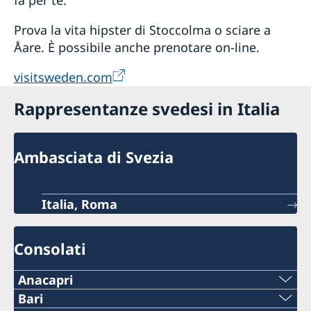
Prova la vita hipster di Stoccolma o sciare a
Åare. È possibile anche prenotare on-line.
visitsweden.com
Rappresentanze svedesi in Italia
Ambasciata di Svezia
Italia, Roma
Consolati
Anacapri
Telefono:
Bari