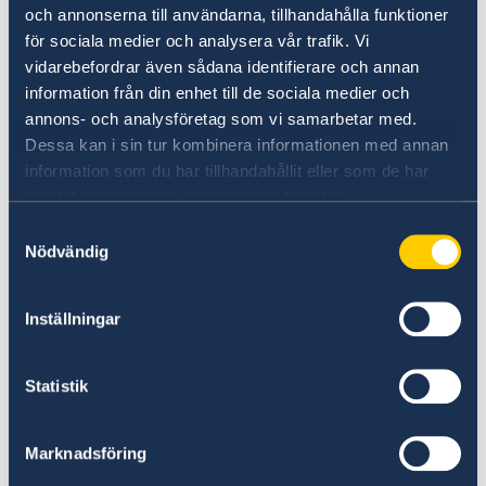
och annonserna till användarna, tillhandahålla funktioner
för sociala medier och analysera vår trafik. Vi
Svédország budapesti nagykövetsége nem
vidarebefordrar även sådana identifierare och annan
foglalkozik vízum-, migrációs vagy menedékjogi
information från din enhet till de sociala medier och
ügyekkel. Ezért kérjük, vegye fel a kapcsolatot a
annons- och analysföretag som vi samarbetar med.
következő európai svéd nagykövetségek
Dessa kan i sin tur kombinera informationen med annan
egyikével:
Athén
,
Berlin
,
Madrid
,
Párizs
vagy
information som du har tillhandahållit eller som de har
Róma
Kapcsolatba léphet a
samlat in när du har använt deras tjänster.
Svéd Bevándorlási Hivatallal
Samtyckesval
(Migrationsverket) is.
Nödvändig
Háziállat behozatala Svédországba
Inställningar
Az állatok Svédországba történő behozatalával
Statistik
kapcsolatos információk a
svéd Nemzeti Mezőgazdasági Hatóság
(Jordbruksverket) és a
Svéd Vámhivatal
Marknadsföring
(Tullverket) honlapján érhetők el.