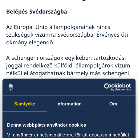
Munkavállalás Svédországban
Költözés Svédországban élő személyhez
Belépés Svédországba
Utazás Svédországba
Az Európai Unió állampolgárainak nincs
szükségük vízumra Svédországba. Érvényes úti
okmány elegendő.
A schengeni országok egyikében tartózkodási
joggal rendelkező külföldi állampolgárok vízum
nélkül ellátogathatnak bármely más schengeni
országba.
A Schengeni Egyezményben nem részes
Samtycke
Information
Om
országok állampolgárainak vízumra van
szükségük a Svédországba való belépéshez. A
vízumkérelemmel kapcsolatos információk a
Denna webbplats använder cookies
Svéd Bevándorlási Hivatal weboldalán
Vi använder enhetsidentifierare för att anpassa innehållet
található.