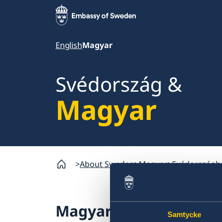
English
Magyar
Svédország &
Magyar
About Sweden
Magyar
Svédországba
Magyar
Samtycke