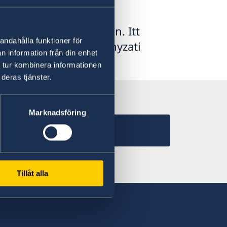
vállalás Svédországban. Itt
andahålla funktioner för
ket az illetékes kormányzati
n information från din enhet
 tur kombinera informationen
deras tjänster.
Marknadsföring
Tillåt alla