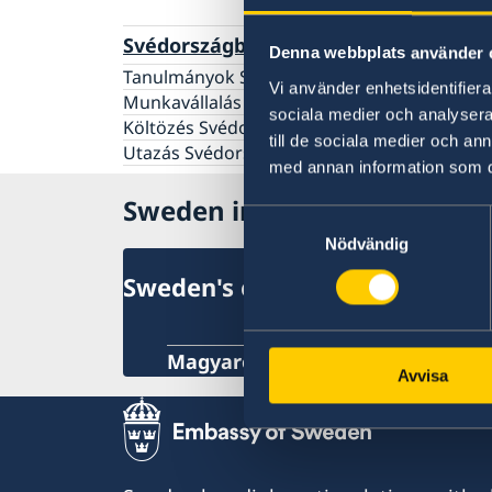
Svédországba utazik?
Denna webbplats använder 
Tanulmányok Svédországban
Vi använder enhetsidentifierar
Munkavállalás Svédországban
sociala medier och analysera 
Költözés Svédországban élő személyhez
till de sociala medier och a
Utazás Svédországba
med annan information som du 
Sweden in Magyar
Samtyckesval
Nödvändig
Sweden's embassy
Magyarország, Budapest
Avvisa