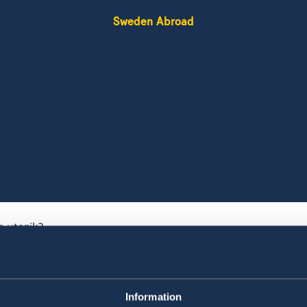
Sweden Abroad
 utazik?
Svédországba uta
Information