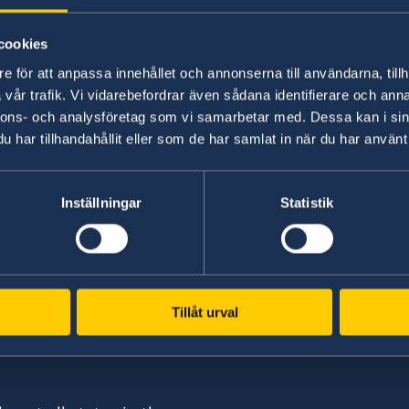
cookies
Utazás, kiköltözés, tanulás vagy munka
e för att anpassa innehållet och annonserna till användarna, tillh
találhat további információkat és linke
vår trafik. Vi vidarebefordrar även sådana identifierare och anna
szervekhez és szervezetekhez.
nnons- och analysföretag som vi samarbetar med. Dessa kan i sin
har tillhandahållit eller som de har samlat in när du har använt 
Inställningar
Statistik
Swedish consulates
Tillåt urval