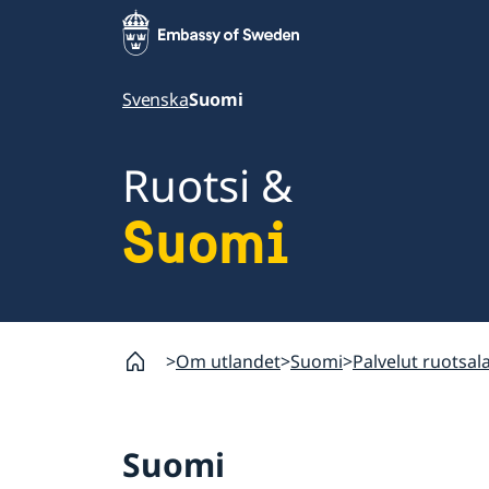
Svenska
Suomi
Ruotsi &
Suomi
Om utlandet
Suomi
Palvelut ruotsala
Suomi