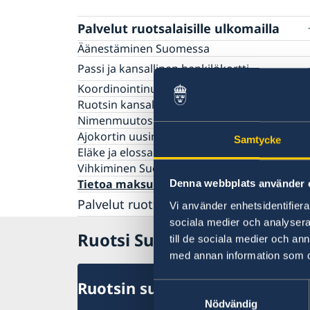
Palvelut ruotsalaisille ulkomailla
Äänestäminen Suomessa
Passi ja kansallinen henkilökortti
Tavallinen passi
Koordinointinumero
Kansallinen henkilökortti
Ruotsin kansalaisuus
Valmiin passin/kansallisen henkilökortin
Nimenmuutos
noutaminen
Ajokortin uusiminen
Samtycke
Väliaikainen passi
Eläke ja elossaolotodistus
Vihkiminen Suomessa
Tietoa maksuista
Denna webbplats använder 
Palvelut ruotsalaisille yrityksille
Vi använder enhetsidentifierar
sociala medier och analysera 
Business Sweden Suomessa
Ruotsi Suomessa
till de sociala medier och a
med annan information som du 
Ruotsin suurlähetystö
Samtyckesval
Nödvändig