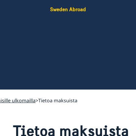
Sweden Abroad
isille ulkomailla
Tietoa maksuista
Tietoa maksuista