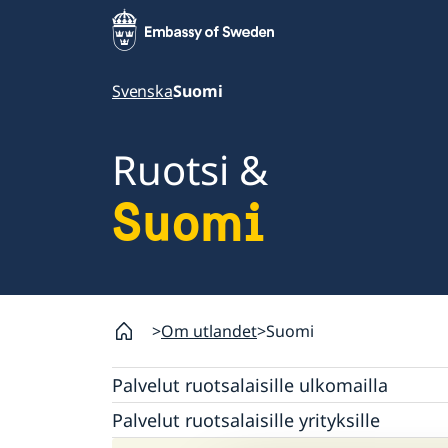
Svenska
Suomi
Ruotsi &
Suomi
Om utlandet
Suomi
Palvelut ruotsalaisille ulkomailla
Äänestäminen Suomessa
Palvelut ruotsalaisille yrityksille
Passi ja kansallinen henkilökortti