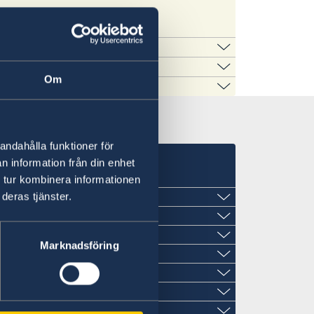
?
ea tavallista passia tai kansallista
Om
uotsin Helsingin-suurlähetystöstä tai
ny ystävällisesti suoraan
tamalla tästä.
anmuuttoasioita käsittelevät Ruotsin
stä ja kaksoiskansalaisuudesta saat
samordningsnummer).
andahålla funktioner för
t
n information från din enhet
 tur kombinera informationen
deras tjänster.
Marknadsföring
sulaatti)