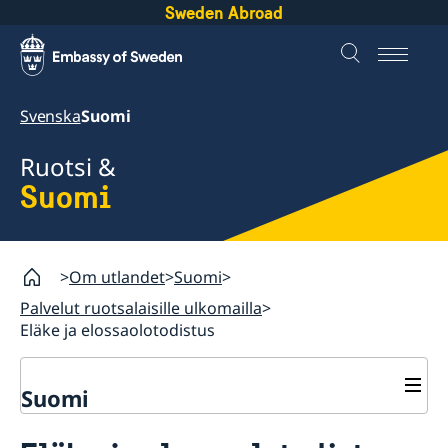
Sweden Abroad
Svenska
Suomi
Ruotsi &
Suomi
Om utlandet
Suomi
Palvelut ruotsalaisille ulkomailla
Eläke ja elossaolotodistus
Suomi
Palvelut ruotsalaisille ulkomailla