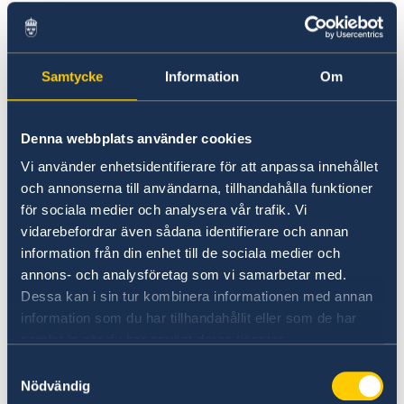
Ulkomailla asuville Ruotsista eläkettä saaville
henkilöille lähetetään vuosittain
elossaolotodistus. Sinulle, joka asut Ruotsin
ulkopuolella, elossaolotodistus on tapa
Samtycke
Information
Om
todistaa esimerkiksi Ruotsin Eläkevirastolle
että olet hengissä.
Denna webbplats använder cookies
Vi använder enhetsidentifierare för att anpassa innehållet
Kun olet saanut elossaolotodistuksesi, voit
och annonserna till användarna, tillhandahålla funktioner
kääntyä Ruotsin suurlähetystön tai konsulaatin
för sociala medier och analysera vår trafik. Vi
puoleen hyväksyttääksesi sen. Todistuksen voi
vidarebefordrar även sådana identifierare och annan
hyväksyttää myös joillakin suomalaisilla
information från din enhet till de sociala medier och
viranomaisilla.
annons- och analysföretag som vi samarbetar med.
Dessa kan i sin tur kombinera informationen med annan
Hyväksyttämistä varten tarvitaan
information som du har tillhandahållit eller som de har
elossaolotodistus, voimassa oleva
samlat in när du har använt deras tjänster.
henkilöllisyystodistus ja henkilökohtainen
Samtyckesval
käynti viranomaisen luona. Ota huomioon, että
Nödvändig