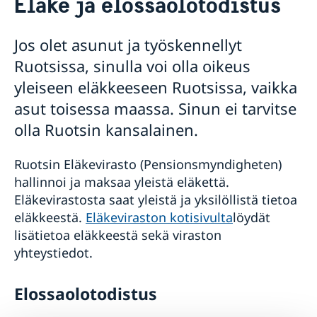
Eläke ja elossaolotodistus
Äänestäminen Suomessa
Passi ja kansallinen henkilökortti
Jos olet asunut ja työskennellyt
Tavallinen passi
Koordinointinumero
Ruotsissa, sinulla voi olla oikeus
Kansallinen henkilökortti
Ruotsin kansalaisuus
Valmiin passin/kansallisen henkilökortin noutaminen
Nimenmuutos
yleiseen eläkkeeseen Ruotsissa, vaikka
Väliaikainen passi
Ajokortin uusiminen
asut toisessa maassa. Sinun ei tarvitse
Eläke ja elossaolotodistus
olla Ruotsin kansalainen.
Vihkiminen Suomessa
Tietoa maksuista
Ruotsin Eläkevirasto (Pensionsmyndigheten)
Palvelut ruotsalaisille yrityksille
hallinnoi ja maksaa yleistä eläkettä.
Business Sweden Suomessa
Eläkevirastosta saat yleistä ja yksilöllistä tietoa
eläkkeestä.
Eläkeviraston kotisivulta
löydät
lisätietoa eläkkeestä sekä viraston
yhteystiedot.
Elossaolotodistus