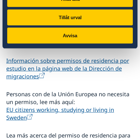
Permiso de residencia por estudios
Tillåt urval
Para obtener un permiso de estudios debe
tener una carta de admisión a estudios de
tiempo completo. El permiso debe estar listo
Avvisa
antes de viajar a Suecia.
Información sobre permisos de residencia por
estudio en la página web de la Dirección de
migraciones
Personas con de la Unión Europea no necesita
un permiso, lee más aquí:
EU citizens working, studying or living in
Sweden
Lea más acerca del permiso de residencia para