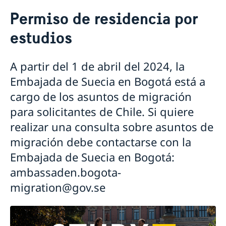
Viajar a Suecia
Permiso de residencia por
Permisos de Residencia
Estadía menor a 90 días
estudios
Nacionales de países exentos de visa
Estadía superior a 90 días
Permiso de residencia por conexión familiar
Visa para Suecia, Dinamarca, Noruega, Islandia,
Trabajar en Suecia
Información de viaje
Letonia y Lituania
Estudiar en Suecia
A partir del 1 de abril del 2024, la
Información turística
Validar título o estudios
Embajada de Suecia en Bogotá está a
Viajar con menores de edad
Working Holiday
Viajar con mascotas
cargo de los asuntos de migración
Mantener Permiso Permanente
Licencia de conducir en Suecia
Información sobre tarifas
para solicitantes de Chile. Si quiere
Llevar productos a Suecia
Atención de servicios de migración en la
realizar una consulta sobre asuntos de
Embajada en Santiago de Chile
migración debe contactarse con la
Entrega de decisiones de permiso de residencia
Procesamiento de datos personales
Control de pasaporte
Embajada de Suecia en Bogotá:
Información de Suecia & sueco
ambassaden.bogota-
Sobre Suecia
Sistema de Entradas y Salidas (EES)
Aprender sueco
migration@gov.se