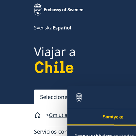
Svenska
Español
Viajar a
Chile
Seleccione
aquí
Om utlandet
Chile
Samtycke
Servicios consulares