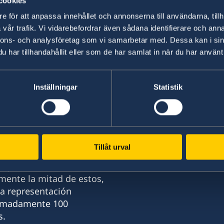
cookies
e för att anpassa innehållet och annonserna till användarna, tillh
vår trafik. Vi vidarebefordrar även sådana identifierare och anna
nnons- och analysföretag som vi samarbetar med. Dessa kan i sin
har tillhandahållit eller som de har samlat in när du har använt 
n padre soltero sueco
Inställningar
Statistik
Tillåt urval
on prácticamente todos
ente la mitad de estos,
La representación
ximadamente 100
s.