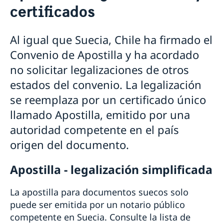
certificados
Pasaporte y cédula de identidad
Requisitos para mayores de edad
Nacionalidad sueca
Requisitos para menores de edad
Al igual que Suecia, Chile ha firmado el
Registro de nombres
Pensión y fe de vida
Número de coordinación
Convenio de Apostilla y ha acordado
Notificación de nacionalidad de menores con padre
Cédula nacional de identidad
Solicitar la pensión sueca
Casarse
soltero sueco
no solicitar legalizaciones de otros
Renovar licencia de conducir
Certificado fe de vida
Divorciarse
Perder o conservar la ciudadanía sueca
Pasaporte provisorio
Certificado sobre pensión sueca
Apostilla, legalizaciones y certificados
estados del convenio. La legalización
Doble nacionalidad
Extravío de pasaporte
Traducciones
se reemplaza por un certificado único
Cambio de domicilio
llamado Apostilla, emitido por una
Fallecimiento
autoridad competente en el país
Herencias internacionales
Ayuda jurídica
origen del documento.
Servicio para empresas suecas
Apostilla - legalización simplificada
Business Sweden
Cámera Chileno-Sueca de Comercio
La apostilla para documentos suecos solo
Estadísticas de comercio
puede ser emitida por un notario público
competente en Suecia. Consulte la lista de