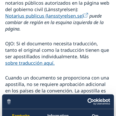
notarios públicos autorizados en la página web
del gobierno civil (Länsstyrelsen):
Notarius publicus (lansstyrelsen.se)
puede
cambiar de región en la esquina izquierda de la
página.
OJO: Si el documento necesita traducción,
tanto el original como la traducción tienen que
ser apostillados individualmente. Más
sobre traducción aquí.
Cuando un documento se proporciona con una
apostilla, no se requiere aprobación adicional
en los países de la convención. La apostilla es
una legalización simplificada. Más información
sobre legalización y apostilla se encuentra en la
página web del
Samtycke
Information
Om