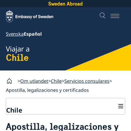
Sweden Abroad
Svenska
Español
Viajar a
Chile
Om utlandet
Chile
Servicios consulares
Apostilla, legalizaciones y certificados
Chile
Servicios consulares
Apostilla, legalizaciones y
Votar desde el extranjero