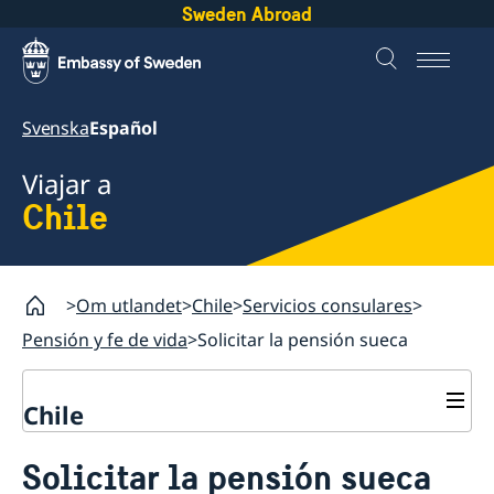
Sweden Abroad
Svenska
Español
Viajar a
Chile
Om utlandet
Chile
Servicios consulares
Pensión y fe de vida
Solicitar la pensión sueca
Chile
Servicios consulares
Solicitar la pensión sueca
Votar desde el extranjero