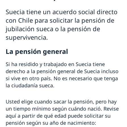
Pasaporte y cédula de identidad
Suecia tiene un acuerdo social directo
Requisitos para mayores de edad
Nacionalidad sueca
con Chile para solicitar la pensión de
Requisitos para menores de edad
Registro de nombres
Pensión y fe de vida
Número de coordinación
jubilación sueca o la pensión de
Notificación de nacionalidad de menores con padre
Cédula nacional de identidad
Solicitar la pensión sueca
supervivencia.
soltero sueco
Renovar licencia de conducir
Certificado fe de vida
Perder o conservar la ciudadanía sueca
Pasaporte provisorio
Certificado sobre pensión sueca
Doble nacionalidad
La pensión general
Extravío de pasaporte
Casarse
Divorciarse
Si ha residido y trabajado en Suecia tiene
Apostilla, legalizaciones y certificados
derecho a la pensión general de Suecia incluso
Traducciones
si vive en otro país. No es necesario que tenga
Cambio de domicilio
la ciudadanía sueca.
Fallecimiento
Herencias internacionales
Ayuda jurídica
Usted elige cuando sacar la pensión, pero hay
Servicio para empresas suecas
un tiempo mínimo según cuándo nació. Revise
Business Sweden
aquí a partir de qué edad puede solicitar su
Cámera Chileno-Sueca de Comercio
pensión según su año de nacimiento: