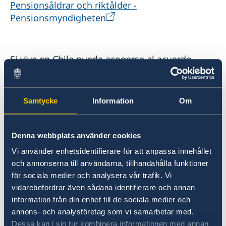
Estadísticas de comercio
Pensionsåldrar och riktålder -
Pensionsmyndigheten
Si vive en Chile puede acogerse al acuerdo
social y entregar su solicitud a través de la
Superintendencia de Pensiones quien lo envía a
Suecia. Comuníquese con la oficina regional
Samtycke
Information
Om
más cercana:
Superintendencia de Pensiones - Gobierno de
Chile
Denna webbplats använder cookies
Vi använder enhetsidentifierare för att anpassa innehållet
Más información aquí:
och annonserna till användarna, tillhandahålla funktioner
Ansök om svensk allmän pension när du bor i
för sociala medier och analysera vår trafik. Vi
ett annat land - Pensionsmyndigheten
vidarebefordrar även sådana identifierare och annan
information från din enhet till de sociala medier och
annons- och analysföretag som vi samarbetar med.
Formularios para descargar aquí (PM8312 para
Dessa kan i sin tur kombinera informationen med annan