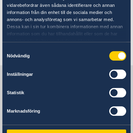
vidarebefordrar även sådana identifierare och annan
Sweden's new government
information från din enhet till de sociala medier och
annons- och analysföretag som vi samarbetar med.
Dessa kan i sin tur kombinera informationen med annan
10 Jan 2019
information som du har tillhandahållit eller som de har
samlat in när du har använt deras tjänster.
Updated fees
Samtyckesval
Nödvändig
«
1
2
3
4
5
»
Sweden in Vietnam, Hanoi
Inställningar
Statistik
Embassy
Visiting address
Marknadsföring
Daeha Business Center, 15th floor
360 Kim Ma Street
Ba Dinh District