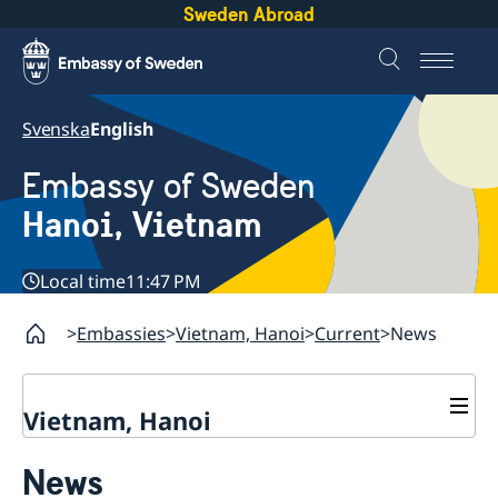
Sweden Abroad
Svenska
English
Embassy of Sweden
Hanoi, Vietnam
Local time
11:47 PM
Embassies
Vietnam, Hanoi
Current
News
Vietnam, Hanoi
Contact
News
About us