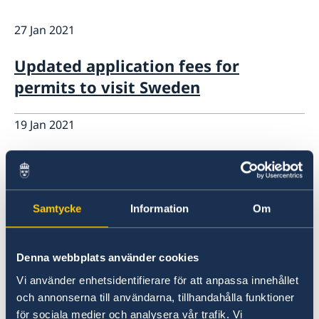
GDPR - Data protection policy
Current
27 Jan 2021
News
Updated application fees for
permits to visit Sweden
19 Jan 2021
New fees January 2021
07 Mar 2019
Samtycke
Information
Om
Ludwig Göransson receives the
Government’s Music Export Prize
Denna webbplats använder cookies
2018
Vi använder enhetsidentifierare för att anpassa innehållet
och annonserna till användarna, tillhandahålla funktioner
21 Jan 2019
för sociala medier och analysera vår trafik. Vi