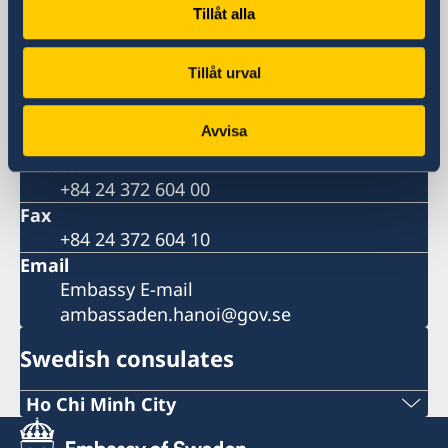
Hanoi
Tillåt alla
Postal address
Daeha Business Center, 15th floor
Tillåt urval
360 Kim Ma Street
Ba Dinh District
Avvisa
Hanoi
Phone
+84 24 372 604 00
Fax
+84 24 372 604 10
Email
Embassy E-mail
ambassaden.hanoi@gov.se
Swedish consulates
Ho Chi Minh City
Phone: