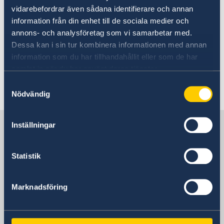
Provisional passports
vidarebefordrar även sådana identifierare och annan
information från din enhet till de sociala medier och
24 May 2018
annons- och analysföretag som vi samarbetar med.
Dessa kan i sin tur kombinera informationen med annan
Cultural and Creative Industries
information som du har tillhandahållit eller som de har
samlat in när du har använt deras tjänster.
Export Prize 2017
Samtyckesval
Nödvändig
«
1
2
3
4
5
Sweden in Vietnam, Hanoi
Inställningar
Statistik
Embassy
Visiting address
Marknadsföring
Daeha Business Center, 15th floor
360 Kim Ma Street
Ba Dinh District