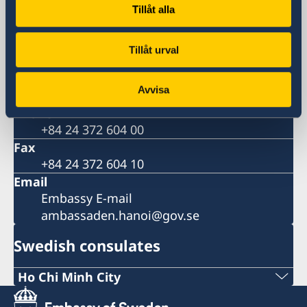
Hanoi
Tillåt alla
Postal address
Daeha Business Center, 15th floor
Tillåt urval
360 Kim Ma Street
Ba Dinh District
Avvisa
Hanoi
Phone
+84 24 372 604 00
Fax
+84 24 372 604 10
Email
Embassy E-mail
ambassaden.hanoi@gov.se
Swedish consulates
Ho Chi Minh City
Phone: