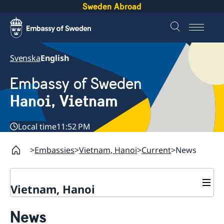
Sweden Abroad
Svenska
English
Embassy of Sweden
Hanoi, Vietnam
Local time
11:52 PM
Embassies
Vietnam, Hanoi
Current
News
Vietnam, Hanoi
Contact
News
About us