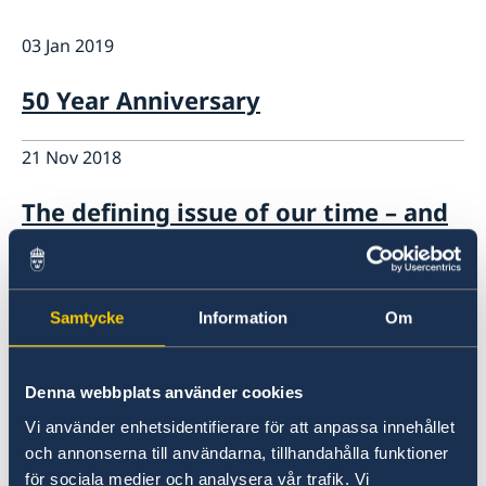
GDPR - Data protection policy
Current
03 Jan 2019
News
50 Year Anniversary
21 Nov 2018
The defining issue of our time – and
the way forward
25 Jul 2018
Samtycke
Information
Om
Applications for work- and/or
residence permit
Denna webbplats använder cookies
Vi använder enhetsidentifierare för att anpassa innehållet
08 Jun 2018
och annonserna till användarna, tillhandahålla funktioner
för sociala medier och analysera vår trafik. Vi