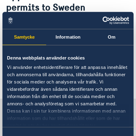
permits to Sweden
GDPR - Data protection policy
Current
News
27 Jan 2021
Samtycke
Information
Om
Updated application fees for 2021.
Updated application fees for various permits to
Denna webbplats använder cookies
visit Sweden. Applicable from 15 February 2021.
Vi använder enhetsidentifierare för att anpassa innehållet
Read more
here.
och annonserna till användarna, tillhandahålla funktioner
för sociala medier och analysera vår trafik. Vi
Last updated 27 Jan 2021, 12.44 PM
vidarebefordrar även sådana identifierare och annan
information från din enhet till de sociala medier och
annons- och analysföretag som vi samarbetar med.
Sweden in Vietnam, Hanoi
Dessa kan i sin tur kombinera informationen med annan
information som du har tillhandahållit eller som de har
samlat in när du har använt deras tjänster.
Embassy
Samtyckesval