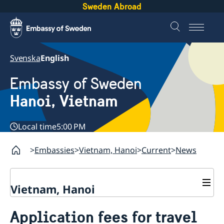
Sweden Abroad
Svenska
English
Embassy of Sweden
Hanoi, Vietnam
Local time
5:00 PM
Embassies
Vietnam, Hanoi
Current
News
Vietnam, Hanoi
Contact
Application fees for travel
About us