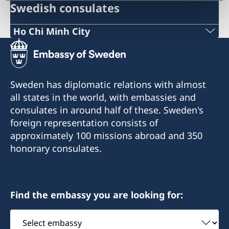
Swedish consulates
Ho Chi Minh City
Phone:
+84 (0) 327 918 988
Sweden has diplomatic relations with almost
E-mail:
all states in the world, with embassies and
consulates in around half of these. Sweden's
honoraryconsulateswedenhcmc@gmail.com
foreign representation consists of
The Honorary Consulate General of Sweden
approximately 100 missions abroad and 350
Sonatus Building, 2nd Floor
honorary consulates.
15 Le Thanh Ton Street
Sai Gon Ward
Ho Chi Minh City
Find the embassy you are looking for:
The Honorary Consulate General in Ho Chi Minh
Select
City receives and processes certain consular
embassy