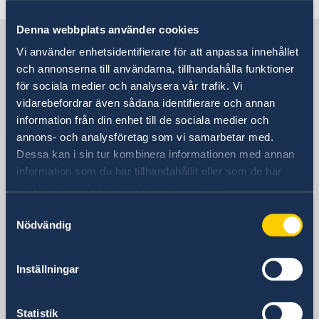
GDPR - Data protection policy
Current
Denna webbplats använder cookies
News
Sweden in Vietnam, Hanoi
Vi använder enhetsidentifierare för att anpassa innehållet
och annonserna till användarna, tillhandahålla funktioner
Embassy
för sociala medier och analysera vår trafik. Vi
vidarebefordrar även sådana identifierare och annan
Visiting address
information från din enhet till de sociala medier och
Daeha Business Center, 15th floor
annons- och analysföretag som vi samarbetar med.
360 Kim Ma Street
Dessa kan i sin tur kombinera informationen med annan
Ba Dinh District
information som du har tillhandahållit eller som de har
samlat in när du har använt deras tjänster.
Hanoi
Postal address
Samtyckesval
Nödvändig
Daeha Business Center, 15th floor
360 Kim Ma Street
Ba Dinh District
Inställningar
Hanoi
Phone
Statistik
+84 24 372 604 00