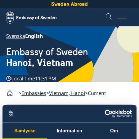
Sweden Abroad
Svenska
English
Embassy of Sweden
Hanoi, Vietnam
Local time
11:31 PM
Embassies
Vietnam, Hanoi
Current
Vietnam, Hanoi
Contact
Samtycke
Information
Om
Current
About us