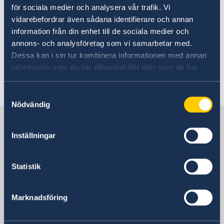
för sociala medier och analysera vår trafik. Vi
Summit for Democracy
vidarebefordrar även sådana identifierare och annan
information från din enhet till de sociala medier och
06 Mar 2023
annons- och analysföretag som vi samarbetar med.
Dessa kan i sin tur kombinera informationen med annan
Handbook against human trafficking
information som du har tillhandahållit eller som de har
samlat in när du har använt deras tjänster.
«
1
2
3
4
5
6
»
Samtyckesval
Nödvändig
Sweden in Philippines
Inställningar
Embassy
Statistik
Visiting address
11th Floor, DelRosarioLaw Centre
Marknadsföring
21st Drive corner 20th Drive, Bonifacio
Global City, 1630 Taguig,