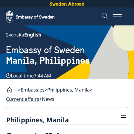
Sweden Abroad
Svenska
English
Embassy of Sweden
Manila, Philippines
Local time
7:44 AM
Embassies
Philippines, Manila
Current affairs
News
Philippines, Manila
Contact & Opening hours