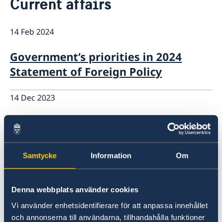
Current affairs
Services for Swedes in the Philippines
About us
14 Feb 2024
Embassy staff
Current affairs
News
Government’s priorities in 2024
Event Speeches
Statement of Foreign Policy
Job Opportunities
14 Dec 2023
SE PH Joint Workshop Dec 2023
08 Dec 2023
Samtycke
Information
Om
Nobel Week 2023 – a celebration of
science, culture and peace
Denna webbplats använder cookies
Vi använder enhetsidentifierare för att anpassa innehållet
31 Mar 2023
och annonserna till användarna, tillhandahålla funktioner