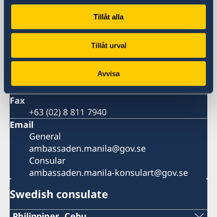
Metro Manila, Philippines
Postal address
Tillåt alla
11th Floor, DelRosarioLaw Centre
21st Drive corner 20th Drive, Bonifacio
Tillåt urval
Global City, 1630 Taguig,
Metro Manila, Philippines
Avvisa
Phone
+63 (02) 8 811 7900
Fax
+63 (02) 8 811 7940
Email
General
ambassaden.manila@gov.se
Consular
ambassaden.manila-konsulart@gov.se
Swedish consulate
Philippines, Cebu