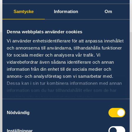
About us
This is where the Embassy publishes
Samtycke
Information
Om
Embassy staff
Current affairs
news and job opportunities.
News
Event Speeches
Denna webbplats använder cookies
Job Opportunities
Sweden in Philippines
Vi använder enhetsidentifierare för att anpassa innehållet
och annonserna till användarna, tillhandahålla funktioner
för sociala medier och analysera vår trafik. Vi
Embassy
vidarebefordrar även sådana identifierare och annan
information från din enhet till de sociala medier och
Visiting address
annons- och analysföretag som vi samarbetar med.
11th Floor, DelRosarioLaw Centre
Dessa kan i sin tur kombinera informationen med annan
21st Drive corner 20th Drive, Bonifacio
information som du har tillhandahållit eller som de har
Global City, 1630 Taguig,
samlat in när du har använt deras tjänster.
Metro Manila, Philippines
Samtyckesval
Postal address
Nödvändig
11th Floor, DelRosarioLaw Centre
21st Drive corner 20th Drive, Bonifacio
Inställningar