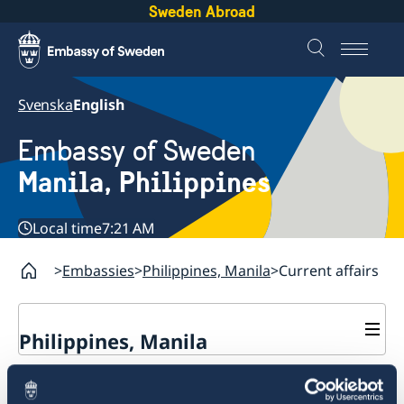
Sweden Abroad
Svenska
English
Embassy of Sweden
Manila, Philippines
Local time
7:21 AM
Embassies
Philippines, Manila
Current affairs
Philippines, Manila
Contact & Opening hours
Current affairs
Services for Swedes in the Philippines