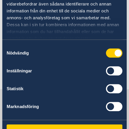
New funding round opens in
vidarebefordrar även sådana identifierare och annan
Mozambique to support solutions
information från din enhet till de sociala medier och
annons- och analysföretag som vi samarbetar med.
for productive use of energy
Dessa kan i sin tur kombinera informationen med annan
information som du har tillhandahållit eller som de har
20 Mar 2024
samlat in när du har använt deras tjänster.
Samtyckesval
The Government’s foreign and
Nödvändig
security policy priorities following
Sweden’s accession to NATO
Inställningar
«
1
2
3
4
5
...
25
26
»
Statistik
Sweden in Mozambique, Maputo
Marknadsföring
Embassy