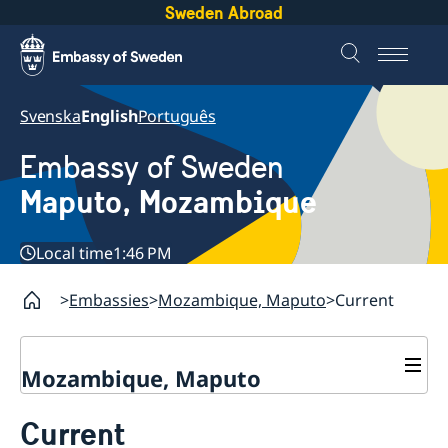
Sweden Abroad
Svenska
English
Português
Embassy of Sweden
Maputo, Mozambique
Local time
1:46 PM
Embassies
Mozambique, Maputo
Current
Mozambique, Maputo
Contact
Current
About us