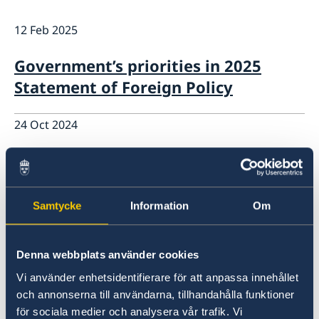
Staff Mozambique
Current
12 Feb 2025
New ministers at the Ministry for Foreign Affairs
News
Government’s priorities in 2025
New funding round opens in Mozambique to
Statement of Foreign Policy
support solutions for productive use of energy
24 Oct 2024
Procurement of monitoring
consultants for +SOL project
Samtycke
Information
Om
24 Sep 2024
Job Vacancy: Receptionist
Denna webbplats använder cookies
Vi använder enhetsidentifierare för att anpassa innehållet
10 Jul 2024
och annonserna till användarna, tillhandahålla funktioner
för sociala medier och analysera vår trafik. Vi