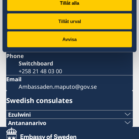
Visiting address
Tillåt alla
Av. Julius Nyerere 1128
Maputo
Tillåt urval
Postal address
Embassy of Sweden
Av. Julius Nyerere 1128, C.P. 338
Avvisa
Maputo
Phone
Switchboard
+258 21 48 03 00
Email
Ambassaden.maputo@gov.se
Swedish consulates
Ezulwini
Telephone
Antananarivo
Mobile & Whatsapp
+268 2416-1156