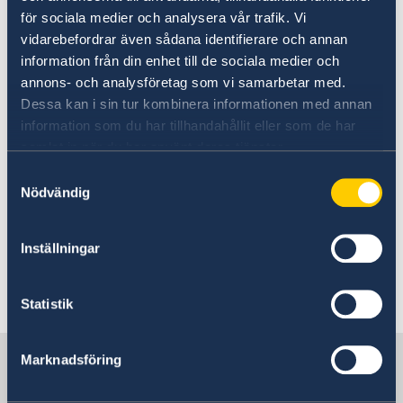
för sociala medier och analysera vår trafik. Vi
21 Jun 2023
vidarebefordrar även sådana identifierare och annan
Procurement of Security Services
information från din enhet till de sociala medier och
annons- och analysföretag som vi samarbetar med.
framework agreement
Dessa kan i sin tur kombinera informationen med annan
information som du har tillhandahållit eller som de har
19 May 2023
samlat in när du har använt deras tjänster.
Samtyckesval
Call for Concept Notes: Sustainable
Nödvändig
agriculture, food security and
livelihood opportunities in Niassa,
Inställningar
Mozambique
Statistik
«
1
2
3
4
5
...
25
26
»
Sweden in Mozambique, Maputo
Marknadsföring