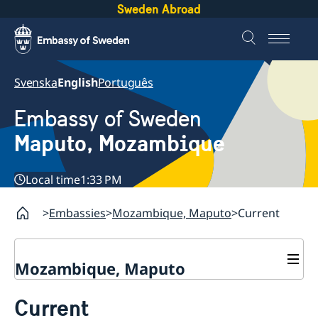
Sweden Abroad
Svenska
English
Português
Embassy of Sweden
Maputo, Mozambique
Local time
1:33 PM
Embassies
Mozambique, Maputo
Current
Mozambique, Maputo
Contact
Current
About us