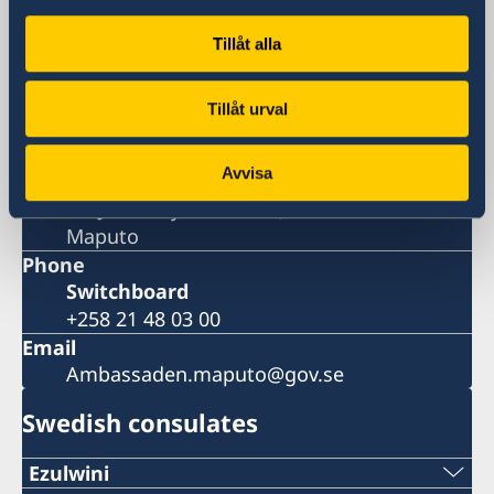
Embassy
Tillåt alla
Visiting address
Av. Julius Nyerere 1128
Tillåt urval
Maputo
Postal address
Avvisa
Embassy of Sweden
Av. Julius Nyerere 1128, C.P. 338
Maputo
Phone
Switchboard
+258 21 48 03 00
Email
Ambassaden.maputo@gov.se
Swedish consulates
Ezulwini