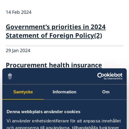
Staff Mozambique
Current
14 Feb 2024
New ministers at the Ministry for Foreign Affairs
News
Government’s priorities in 2024
New funding round opens in Mozambique to
Statement of Foreign Policy(2)
support solutions for productive use of energy
29 Jan 2024
Procurement health insurance
services
15 Dec 2023
Samtycke
Information
Om
Vacancy: programme
administrator/assistant for the
Denna webbplats använder cookies
development cooperation section
Vi använder enhetsidentifierare för att anpassa innehållet
och annonserna till användarna, tillhandahålla funktioner